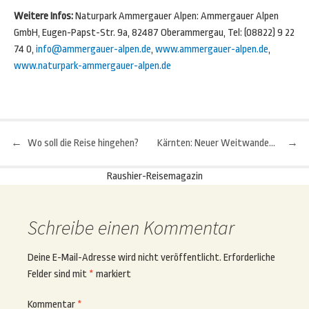
Weitere Infos:
Naturpark Ammergauer Alpen: Ammergauer Alpen
GmbH, Eugen-Papst-Str. 9a, 82487 Oberammergau, Tel: (08822) 9 22
74 0,
info@ammergauer-alpen.de
,
www.ammergauer-alpen.de
,
www.naturpark-ammergauer-alpen.de
←
Wo soll die Reise hingehen?
Kärnten: Neuer Weitwanderweg rund um den Millstätter See
→
Beitragsnavigation
Raushier-Reisemagazin
Schreibe einen Kommentar
Deine E-Mail-Adresse wird nicht veröffentlicht.
Erforderliche
Felder sind mit
*
markiert
Kommentar
*