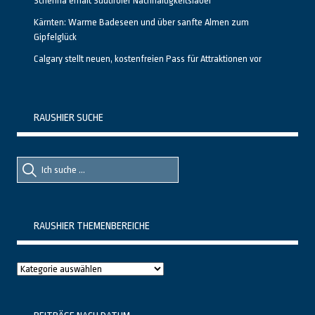
Schenna erhält Südtiroler Nachhaltigkeitslabel
Kärnten: Warme Badeseen und über sanfte Almen zum
Gipfelglück
Calgary stellt neuen, kostenfreien Pass für Attraktionen vor
RAUSHIER SUCHE
Suche
Suche
nach::
nach:
RAUSHIER THEMENBEREICHE
Raushier
Themenbereiche