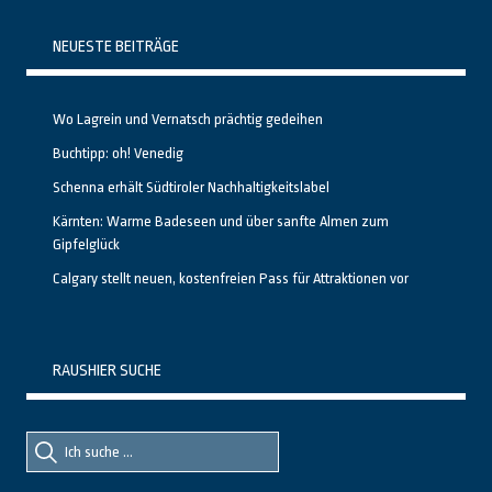
NEUESTE BEITRÄGE
Wo Lagrein und Vernatsch prächtig gedeihen
Buchtipp: oh! Venedig
Schenna erhält Südtiroler Nachhaltigkeitslabel
Kärnten: Warme Badeseen und über sanfte Almen zum
Gipfelglück
Calgary stellt neuen, kostenfreien Pass für Attraktionen vor
RAUSHIER SUCHE
Suche
Suche
nach::
nach: