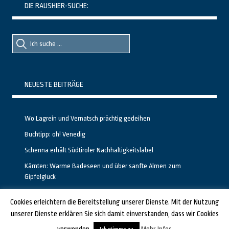
DIE RAUSHIER-SUCHE:
Suche
Suche
nach::
nach:
NEUESTE BEITRÄGE
Wo Lagrein und Vernatsch prächtig gedeihen
Buchtipp: oh! Venedig
Schenna erhält Südtiroler Nachhaltigkeitslabel
Kärnten: Warme Badeseen und über sanfte Almen zum
Gipfelglück
Calgary stellt neuen, kostenfreien Pass für Attraktionen vor
Cookies erleichtern die Bereitstellung unserer Dienste. Mit der Nutzung
unserer Dienste erklären Sie sich damit einverstanden, dass wir Cookies
GESTALTET UND PROGRAMMIERT VON ALBERTO & FRANZ BEI
LUCID.BERLIN