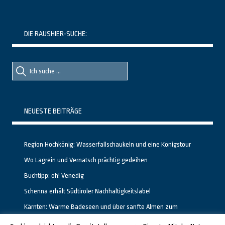
DIE RAUSHIER-SUCHE:
Suche
Suche
nach::
nach:
NEUESTE BEITRÄGE
Region Hochkönig: Wasserfallschaukeln und eine Königstour
Wo Lagrein und Vernatsch prächtig gedeihen
Buchtipp: oh! Venedig
Schenna erhält Südtiroler Nachhaltigkeitslabel
Kärnten: Warme Badeseen und über sanfte Almen zum
Gipfelglück