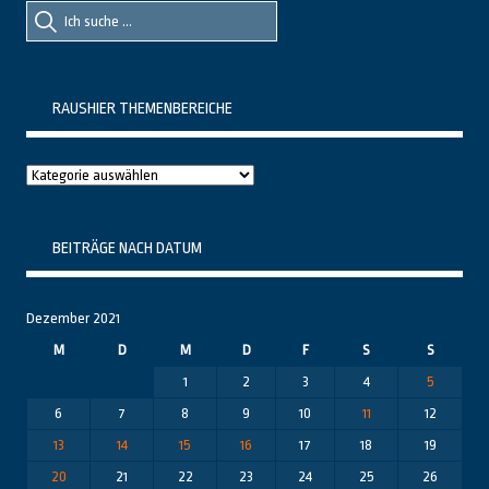
Suche
Suche
nach::
nach:
RAUSHIER THEMENBEREICHE
Raushier
Themenbereiche
BEITRÄGE NACH DATUM
Dezember 2021
M
D
M
D
F
S
S
1
2
3
4
5
6
7
8
9
10
11
12
13
14
15
16
17
18
19
20
21
22
23
24
25
26