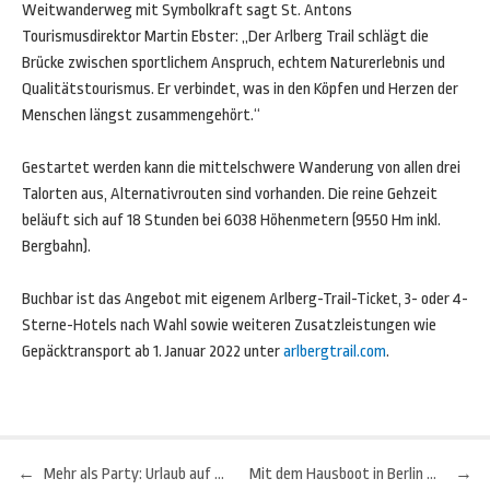
Weitwanderweg mit Symbolkraft sagt St. Antons
Tourismusdirektor Martin Ebster: „Der Arlberg Trail schlägt die
Brücke zwischen sportlichem Anspruch, echtem Naturerlebnis und
Qualitätstourismus. Er verbindet, was in den Köpfen und Herzen der
Menschen längst zusammengehört.“
Gestartet werden kann die mittelschwere Wanderung von allen drei
Talorten aus, Alternativrouten sind vorhanden. Die reine Gehzeit
beläuft sich auf 18 Stunden bei 6038 Höhenmetern (9550 Hm inkl.
Bergbahn).
Buchbar ist das Angebot mit eigenem Arlberg-Trail-Ticket, 3- oder 4-
Sterne-Hotels nach Wahl sowie weiteren Zusatzleistungen wie
Gepäcktransport ab 1. Januar 2022 unter
arlbergtrail.com
.
←
Mehr als Party: Urlaub auf Mallorca
Mit dem Hausboot in Berlin – Drei Ideen für einen Ausflug ins Grüne
→
Beitragsnavigation