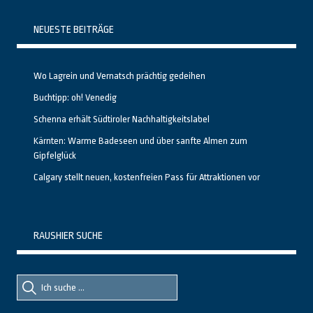
NEUESTE BEITRÄGE
Wo Lagrein und Vernatsch prächtig gedeihen
Buchtipp: oh! Venedig
Schenna erhält Südtiroler Nachhaltigkeitslabel
Kärnten: Warme Badeseen und über sanfte Almen zum
Gipfelglück
Calgary stellt neuen, kostenfreien Pass für Attraktionen vor
RAUSHIER SUCHE
Suche
Suche
nach::
nach: