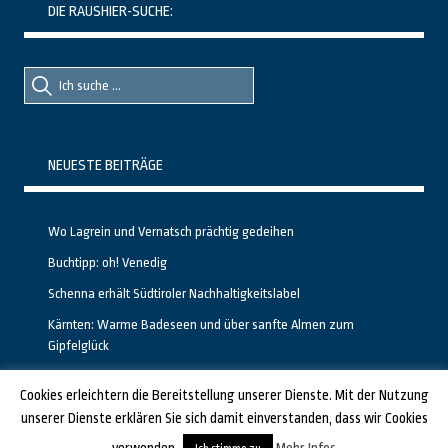
DIE RAUSHIER-SUCHE:
Suche
Suche
nach::
nach:
NEUESTE BEITRÄGE
Wo Lagrein und Vernatsch prächtig gedeihen
Buchtipp: oh! Venedig
Schenna erhält Südtiroler Nachhaltigkeitslabel
Kärnten: Warme Badeseen und über sanfte Almen zum
Gipfelglück
Calgary stellt neuen, kostenfreien Pass für Attraktionen vor
Cookies erleichtern die Bereitstellung unserer Dienste. Mit der Nutzung
unserer Dienste erklären Sie sich damit einverstanden, dass wir Cookies
GESTALTET UND PROGRAMMIERT VON ALBERTO & FRANZ BEI
LUCID.BERLIN