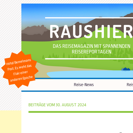
RAUSHIE
DAS REISEMAGAZIN MIT SPANNENDEN
REISEREPORTAGEN
Hotel Bemelmans
Post: Es weht das
Flair einer
anderen Epoche
Reise-News
Rei
BEITRÄGE VOM 30. AUGUST 2024