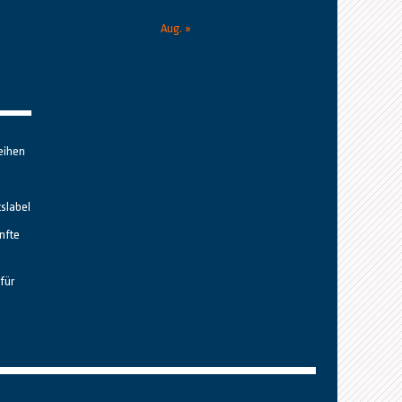
Aug. »
eihen
tslabel
nfte
für