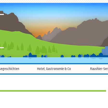
R
Zum
segeschichten
Hotel, Gastronomie & Co
Raushier-Ser
Inhalt
springen