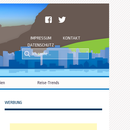
facebook
twitter
IMPRESSUM
KONTAKT
DATENSCHUTZ
Suche
Suche
nach::
nach:
ien
Reise-Trends
WERBUNG