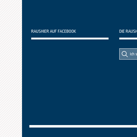
RAUSHIER AUF FACEBOOK
DIE RAUS
Suche
Suche
nach::
nach: