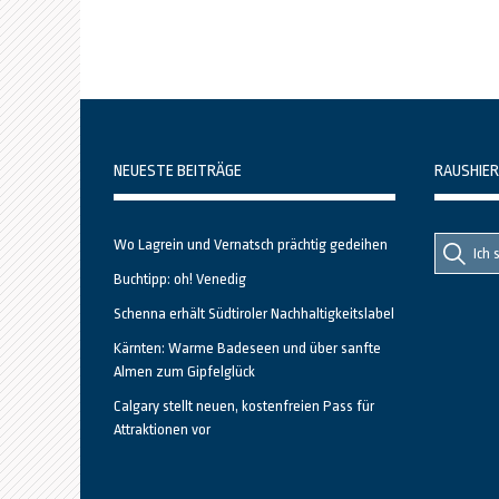
NEUESTE BEITRÄGE
RAUSHIER
Suche
Suche
Wo Lagrein und Vernatsch prächtig gedeihen
nach::
nach:
Buchtipp: oh! Venedig
Schenna erhält Südtiroler Nachhaltigkeitslabel
Kärnten: Warme Badeseen und über sanfte
Almen zum Gipfelglück
Calgary stellt neuen, kostenfreien Pass für
Attraktionen vor