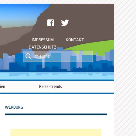
facebook
twitter
IMPRESSUM
KONTAKT
DATENSCHUTZ
Suche
Suche
nach::
nach:
ien
Reise-Trends
WERBUNG