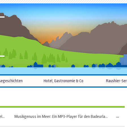
R
Zum
segeschichten
Hotel, Gastronomie & Co
Raushier-Ser
Inhalt
springen
Versteckte Juwelen: Entdecke die unterschätzten Ziele in den Niederlanden
Musikgenuss im Meer: Ein MP3-Player für den Badeurlaub macht es möglich
→