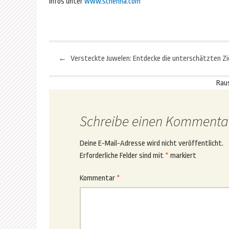
Infos unter
www.schenna.com
←
Beitragsnavigation
Rau
Schreibe einen Kommenta
Deine E-Mail-Adresse wird nicht veröffentlicht.
Erforderliche Felder sind mit
*
markiert
Kommentar
*