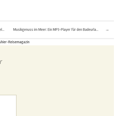
Versteckte Juwelen: Entdecke die unterschätzten Ziele in den Niederlanden
Musikgenuss im Meer: Ein MP3-Player für den Badeurlaub macht es möglich
→
shier-Reisemagazin
r