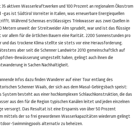
t 35 aktiven Wasserkraftwerken und 100 Prozent an regionalem Ökostrom
 -gas ist Südtirol Vorreiter in Italien, was erneuerbare Energiequellen
trifft. Während Schennas erstklassiges Trinkwasser aus zwei Quellen in
0 Metern unweit der Streitweider Alm sprudelt, war und ist das flüssige
 vor allem für die örtlichen Bauern eine Rarität. 2200 Sonnenstunden pro
r und das trockene Klima stellte sie stets vor eine Herausforderung.
ätestens aber seit die Schenner Landwirte 2010 gemeinschaftlich auf
öpfchen-Bewässerung umgestellt haben, gelingt auch ihnen die
atwanderung in Sachen Nachhaltigkeit.
annende Infos dazu finden Wanderer auf einer Tour entlang des
storischen Schenner Waals, der sich aus dem Masul-Gebirgsbach speist:
s System besteht aus einer hochkomplexen Schlauchkonstruktion, die das
ser aus den für die Region typischen Kanälen leitet und jeden einzelnen
 versorgt. Das Resultat ist eine Ersparnis von über 50 Prozent
em mittels der so frei gewordenen Wasserkapazitäten wiederum gelingt
utdoor-Swimmingpools alternativ zu beheizen.