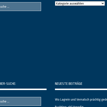
Raushier
Themenbereiche
HIER-SUCHE:
NEUESTE BEITRÄGE
Wo Lagrein und Vernatsch prächtig ged
Buchtipp: oh! Venedig