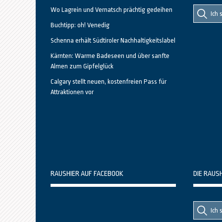
Suche
Suche
Wo Lagrein und Vernatsch prächtig gedeihen
nach::
nach:
Buchtipp: oh! Venedig
Schenna erhält Südtiroler Nachhaltigkeitslabel
Kärnten: Warme Badeseen und über sanfte
Almen zum Gipfelglück
Calgary stellt neuen, kostenfreien Pass für
Attraktionen vor
RAUSHIER AUF FACEBOOK
DIE RAUS
Suche
Suche
nach::
nach: