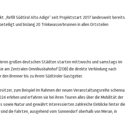
 „Refill Südtirol Alto Adige“ seit Projektstart 2017 landesweit bereits
beteiligt und bislang 20 Trinkwasserbrunnen in allen Ortsteilen
anderen großen deutschen Städten starten mittwochs und samstags im
sie am Zentralen Omnibusbahnhof (ZOB) die direkte Verbindung nach
 den Brenner bis zu ihrem Südtiroler Gastgeber.
esitzer, zum Beispiel im Rahmen der neuen Veranstaltungsreihe schenna
024 erleben und erfahren sie bei ihren Touren alles über die Mobilität der
s sowie Natur und gewährt Interessierten zahlreiche Einblicke hinter die
sind die Fahrten, ausgehend vom Sonnendorf oberhalb von Meran, in