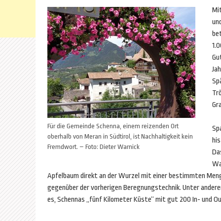
Mi
und
be
1.0
Gut
Jah
Sp
Tr
Gr
Für die Gemeinde Schenna, einem reizenden Ort
Sp
oberhalb von Meran in Südtirol, ist Nachhaltigkeit kein
hi
Fremdwort. – Foto: Dieter Warnick
Da
Was
Apfelbaum direkt an der Wurzel mit einer bestimmten Menge
gegenüber der vorherigen Beregnungstechnik. Unter ander
es, Schennas „fünf Kilometer Küste“ mit gut 200 In- und O