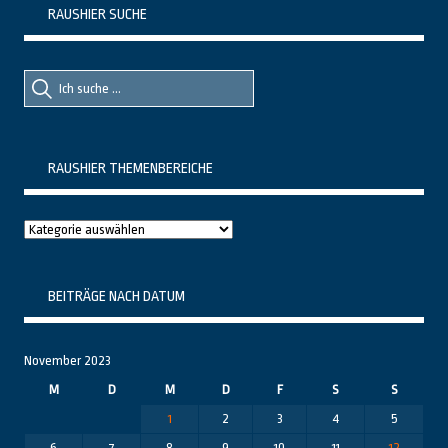
RAUSHIER SUCHE
Suche
Suche
nach::
nach:
RAUSHIER THEMENBEREICHE
Raushier
Themenbereiche
BEITRÄGE NACH DATUM
November 2023
M
D
M
D
F
S
S
1
2
3
4
5
6
7
8
9
10
11
12