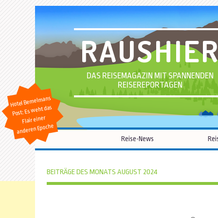
RAUSHIE
DAS REISEMAGAZIN MIT SPANNENDEN
REISEREPORTAGEN
Hotel Bemelmans
Post: Es weht das
Flair einer
anderen Epoche
Reise-News
Rei
BEITRÄGE DES MONATS AUGUST 2024