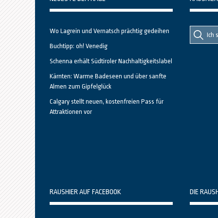
Suche
Suche
Wo Lagrein und Vernatsch prächtig gedeihen
nach::
nach:
Buchtipp: oh! Venedig
Schenna erhält Südtiroler Nachhaltigkeitslabel
Kärnten: Warme Badeseen und über sanfte
Almen zum Gipfelglück
Calgary stellt neuen, kostenfreien Pass für
Attraktionen vor
RAUSHIER AUF FACEBOOK
DIE RAUS