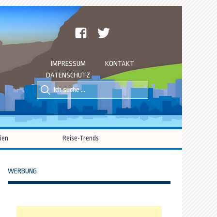
facebook
twitter
IMPRESSUM
KONTAKT
DATENSCHUTZ
Suche
Suche
nach::
nach:
ien
Reise-Trends
WERBUNG