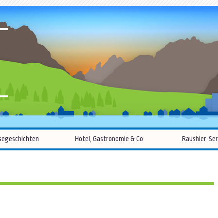
R
Zum
segeschichten
Hotel, Gastronomie & Co
Raushier-Ser
Inhalt
springen