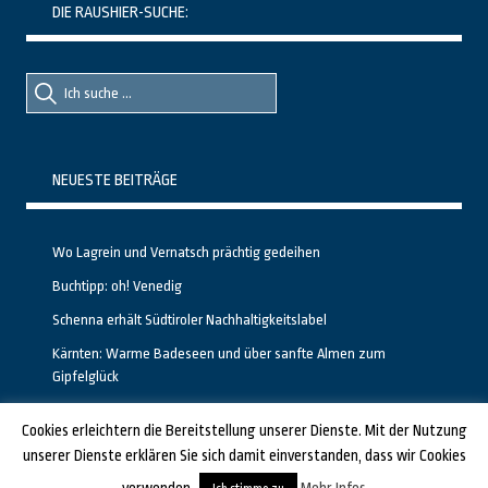
DIE RAUSHIER-SUCHE:
Suche
Suche
nach::
nach:
NEUESTE BEITRÄGE
Wo Lagrein und Vernatsch prächtig gedeihen
Buchtipp: oh! Venedig
Schenna erhält Südtiroler Nachhaltigkeitslabel
Kärnten: Warme Badeseen und über sanfte Almen zum
Gipfelglück
Calgary stellt neuen, kostenfreien Pass für Attraktionen vor
Cookies erleichtern die Bereitstellung unserer Dienste. Mit der Nutzung
unserer Dienste erklären Sie sich damit einverstanden, dass wir Cookies
GESTALTET UND PROGRAMMIERT VON ALBERTO & FRANZ BEI
LUCID.BERLIN