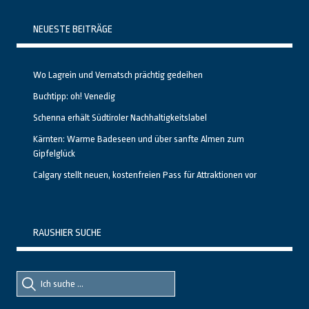
NEUESTE BEITRÄGE
Wo Lagrein und Vernatsch prächtig gedeihen
Buchtipp: oh! Venedig
Schenna erhält Südtiroler Nachhaltigkeitslabel
Kärnten: Warme Badeseen und über sanfte Almen zum
Gipfelglück
Calgary stellt neuen, kostenfreien Pass für Attraktionen vor
RAUSHIER SUCHE
Suche
Suche
nach::
nach: