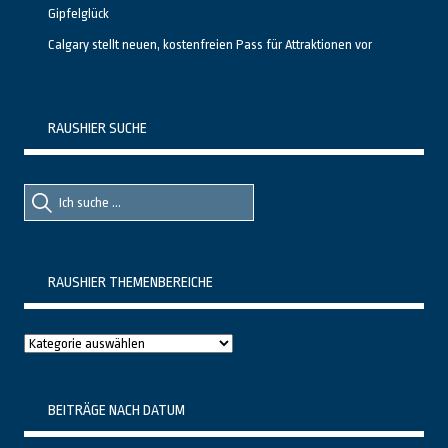
Gipfelglück
Calgary stellt neuen, kostenfreien Pass für Attraktionen vor
RAUSHIER SUCHE
Suche
Suche
nach::
nach:
RAUSHIER THEMENBEREICHE
Raushier
Themenbereiche
BEITRÄGE NACH DATUM