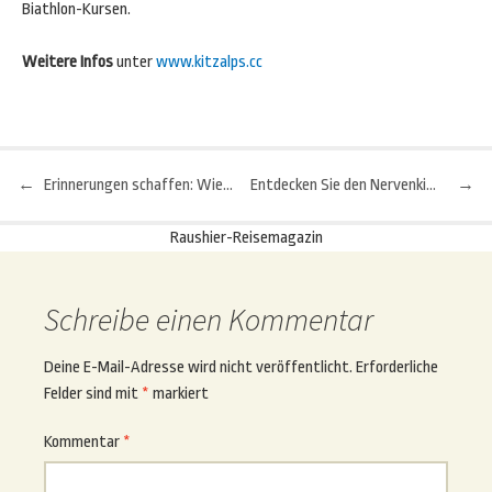
Biathlon-Kursen.
Weitere Infos
unter
www.kitzalps.cc
←
Erinnerungen schaffen: Wie man Urlaubserlebnisse gekonnt einfängt
Entdecken Sie den Nervenkitzel der Haie im Palma Aquarium: Erleben Sie das Tauchen
→
Beitragsnavigation
Raushier-Reisemagazin
Schreibe einen Kommentar
Deine E-Mail-Adresse wird nicht veröffentlicht.
Erforderliche
Felder sind mit
*
markiert
Kommentar
*