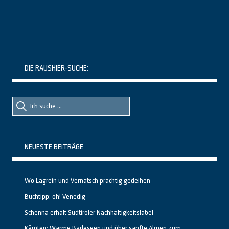
DIE RAUSHIER-SUCHE:
Suche
Suche
nach::
nach:
NEUESTE BEITRÄGE
Wo Lagrein und Vernatsch prächtig gedeihen
Buchtipp: oh! Venedig
Schenna erhält Südtiroler Nachhaltigkeitslabel
Kärnten: Warme Badeseen und über sanfte Almen zum