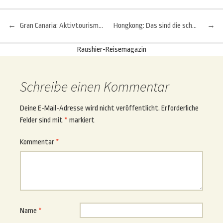
←
Gran Canaria: Aktivtourismus ein Muss für alle Natur- und Kulturliebhaber
Hongkong: Das sind die schönsten Erholungsgebiete der Stadt
→
Beitragsnavigation
Raushier-Reisemagazin
Schreibe einen Kommentar
Deine E-Mail-Adresse wird nicht veröffentlicht.
Erforderliche
Felder sind mit
*
markiert
Kommentar
*
Name
*