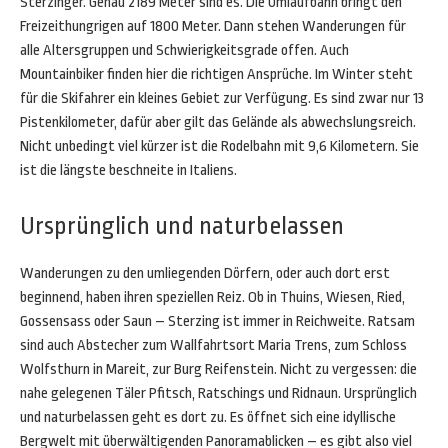
Sterzinger. Genau 2189 Meter sind es. Die Umlaufbahn bringt den
Freizeithungrigen auf 1800 Meter. Dann stehen Wanderungen für
alle Altersgruppen und Schwierigkeitsgrade offen. Auch
Mountainbiker finden hier die richtigen Ansprüche. Im Winter steht
für die Skifahrer ein kleines Gebiet zur Verfügung. Es sind zwar nur 13
Pistenkilometer, dafür aber gilt das Gelände als abwechslungsreich.
Nicht unbedingt viel kürzer ist die Rodelbahn mit 9,6 Kilometern. Sie
ist die längste beschneite in Italiens.
Ursprünglich und naturbelassen
Wanderungen zu den umliegenden Dörfern, oder auch dort erst
beginnend, haben ihren speziellen Reiz. Ob in Thuins, Wiesen, Ried,
Gossensass oder Saun – Sterzing ist immer in Reichweite. Ratsam
sind auch Abstecher zum Wallfahrtsort Maria Trens, zum Schloss
Wolfsthurn in Mareit, zur Burg Reifenstein. Nicht zu vergessen: die
nahe gelegenen Täler Pfitsch, Ratschings und Ridnaun. Ursprünglich
und naturbelassen geht es dort zu. Es öffnet sich eine idyllische
Bergwelt mit überwältigenden Panoramablicken – es gibt also viel