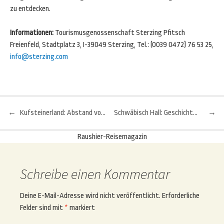
zu entdecken.
Informationen:
Tourismusgenossenschaft Sterzing Pfitsch
Freienfeld, Stadtplatz 3, I-39049 Sterzing, Tel.: (0039 0472) 76 53 25,
info@sterzing.com
←
Kufsteinerland: Abstand vom Alltag finden
Schwäbisch Hall: Geschichte auf Schritt und Tritt erleben
→
Beitragsnavigation
Raushier-Reisemagazin
Schreibe einen Kommentar
Deine E-Mail-Adresse wird nicht veröffentlicht.
Erforderliche
Felder sind mit
*
markiert