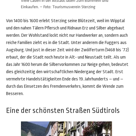
Viele Läden in der Altstadt laden zum Bummeln und
Einkaufen. – Foto: Tourismusverein Sterzing
Von 1400 bis 1600 erlebt Sterzing seine Blütezeit, weil im Wipptal
und den nahen Tälern Pflersch und Ridnaun Erz und Silber abgebaut
werden. Der Wohlstand lockt nicht nur Handwerker an, sondern auch
reiche Familien zieht es in die Stadt. Unter anderem die Fuggers aus
Augsburg. Und just in dieser Zeit wird der Zwölferturm (1468 bis ‘72)
erbaut, der die Stadt noch heute in Alt- und Neustadt teilt. Als um
das Jahr 1600 herum die Silbervorkommen zur Neige gehen, bedeutet
dies gleichzeitig den wirtschaftlichen Niedergang der Stadt. Erst
vermehrte Handelstätigkeiten Ende des 19. Jahrhunderts – und –
durch das Einsetzen des Fremdenverkehrs, kommt die Wende zum
Besseren.
Eine der schönsten Straßen Südtirols