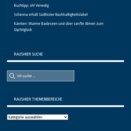
Buchtipp: oh! Venedig
Schenna erhält Südtiroler Nachhaltigkeitslabel
Kärnten: Warme Badeseen und über sanfte Almen zum
Gipfelglück
RAUSHIER SUCHE
Suche
Suche
nach::
nach:
RAUSHIER THEMENBEREICHE
Raushier
Themenbereiche