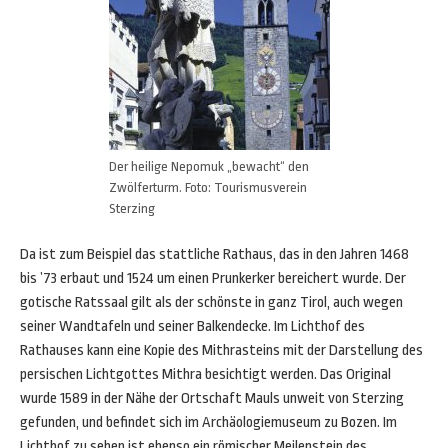
Der heilige Nepomuk „bewacht“ den
Zwölferturm. Foto: Tourismusverein
Sterzing
Da ist zum Beispiel das stattliche Rathaus, das in den Jahren 1468
bis ’73 erbaut und 1524 um einen Prunkerker bereichert wurde. Der
gotische Ratssaal gilt als der schönste in ganz Tirol, auch wegen
seiner Wandtafeln und seiner Balkendecke. Im Lichthof des
Rathauses kann eine Kopie des Mithrasteins mit der Darstellung des
persischen Lichtgottes Mithra besichtigt werden. Das Original
wurde 1589 in der Nähe der Ortschaft Mauls unweit von Sterzing
gefunden, und befindet sich im Archäologiemuseum zu Bozen. Im
Lichthof zu sehen ist ebenso ein römischer Meilenstein des