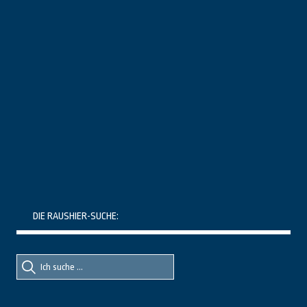
DIE RAUSHIER-SUCHE:
Suche
Suche
nach::
nach: