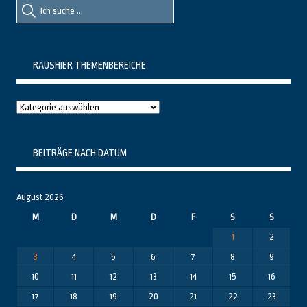
Suche
Suche
nach::
nach:
RAUSHIER THEMENBEREICHE
Raushier
Themenbereiche
BEITRÄGE NACH DATUM
August 2026
M
D
M
D
F
S
S
1
2
3
4
5
6
7
8
9
10
11
12
13
14
15
16
17
18
19
20
21
22
23