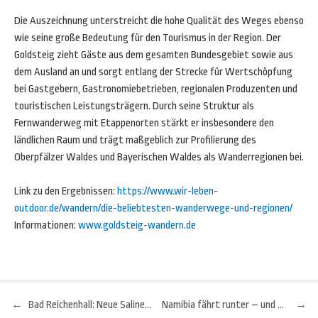
Die Auszeichnung unterstreicht die hohe Qualität des Weges ebenso
wie seine große Bedeutung für den Tourismus in der Region. Der
Goldsteig zieht Gäste aus dem gesamten Bundesgebiet sowie aus
dem Ausland an und sorgt entlang der Strecke für Wertschöpfung
bei Gastgebern, Gastronomiebetrieben, regionalen Produzenten und
touristischen Leistungsträgern. Durch seine Struktur als
Fernwanderweg mit Etappenorten stärkt er insbesondere den
ländlichen Raum und trägt maßgeblich zur Profilierung des
Oberpfälzer Waldes und Bayerischen Waldes als Wanderregionen bei.
Link zu den Ergebnissen:
https://www.wir-leben-
outdoor.de/wandern/die-beliebtesten-wanderwege-und-regionen/
Informationen:
www.goldsteig-wandern.de
←
Bad Reichenhall: Neue Saline feiert 100. Jubiläum
Namibia fährt runter – und genau das suchen gerade viele Reisende
→
Beitragsnavigation