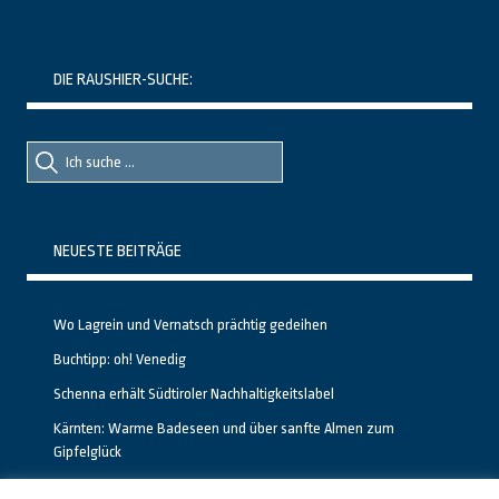
DIE RAUSHIER-SUCHE:
Suche
Suche
nach::
nach:
NEUESTE BEITRÄGE
Wo Lagrein und Vernatsch prächtig gedeihen
Buchtipp: oh! Venedig
Schenna erhält Südtiroler Nachhaltigkeitslabel
Kärnten: Warme Badeseen und über sanfte Almen zum
Gipfelglück
Calgary stellt neuen, kostenfreien Pass für Attraktionen vor