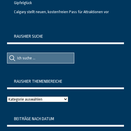
Gipfelglück
Calgary stellt neuen, kostenfreien Pass für Attraktionen vor
RAUSHIER SUCHE
Suche
Suche
nach::
nach:
RAUSHIER THEMENBEREICHE
Raushier
Themenbereiche
BEITRÄGE NACH DATUM