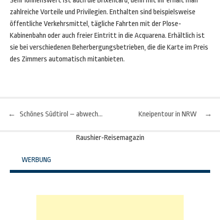
Sehr lohnenswert ist auch die Brixencard, denn mit ihr erhält man
zahlreiche Vorteile und Privilegien. Enthalten sind beispielsweise
öffentliche Verkehrsmittel, tägliche Fahrten mit der Plose-
Kabinenbahn oder auch freier Eintritt in die Acquarena. Erhältlich ist
sie bei verschiedenen Beherbergungsbetrieben, die die Karte im Preis
des Zimmers automatisch mitanbieten.
←
Schönes Südtirol – abwechslungsreicher Winterurlaub für die ganze Familie
Kneipentour in NRW
→
Beitragsnavigation
Raushier-Reisemagazin
WERBUNG