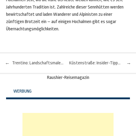
Jahrhunderten Tradition ist. Zahlreiche dieser Sennhütten werden
bewirtschaftet und laden Wanderer und Alpinisten zu einer
zünftigen Brotzeit ein – auf einigen Hochalmen gibt es sogar
Übernachtungsmöglichkeiten.
←
Trentino: Landschaftsmalerei-Ausstellung im Mart in Rovereto
Küstenstraße: Insider-Tipps für Australiens Great Ocean Road
→
Beitragsnavigation
Raushier-Reisemagazin
WERBUNG