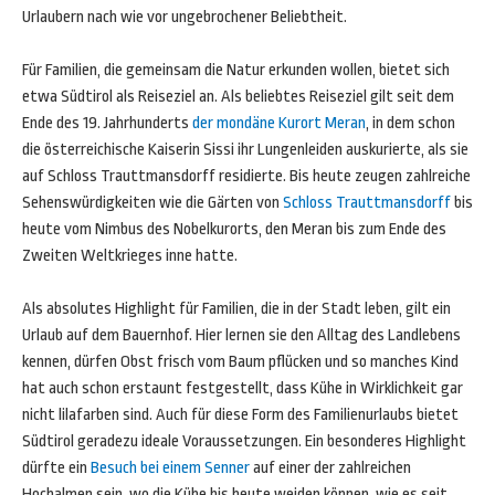
Urlaubern nach wie vor ungebrochener Beliebtheit.
Für Familien, die gemeinsam die Natur erkunden wollen, bietet sich
etwa Südtirol als Reiseziel an. Als beliebtes Reiseziel gilt seit dem
Ende des 19. Jahrhunderts
der mondäne Kurort Meran
, in dem schon
die österreichische Kaiserin Sissi ihr Lungenleiden auskurierte, als sie
auf Schloss Trauttmansdorff residierte. Bis heute zeugen zahlreiche
Sehenswürdigkeiten wie die Gärten von
Schloss Trauttmansdorff
bis
heute vom Nimbus des Nobelkurorts, den Meran bis zum Ende des
Zweiten Weltkrieges inne hatte.
Als absolutes Highlight für Familien, die in der Stadt leben, gilt ein
Urlaub auf dem Bauernhof. Hier lernen sie den Alltag des Landlebens
kennen, dürfen Obst frisch vom Baum pflücken und so manches Kind
hat auch schon erstaunt festgestellt, dass Kühe in Wirklichkeit gar
nicht lilafarben sind. Auch für diese Form des Familienurlaubs bietet
Südtirol geradezu ideale Voraussetzungen. Ein besonderes Highlight
dürfte ein
Besuch bei einem Senner
auf einer der zahlreichen
Hochalmen sein, wo die Kühe bis heute weiden können, wie es seit