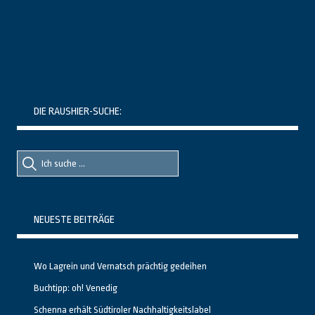
DIE RAUSHIER-SUCHE:
Suche
Suche
nach::
nach:
NEUESTE BEITRÄGE
Wo Lagrein und Vernatsch prächtig gedeihen
Buchtipp: oh! Venedig
Schenna erhält Südtiroler Nachhaltigkeitslabel