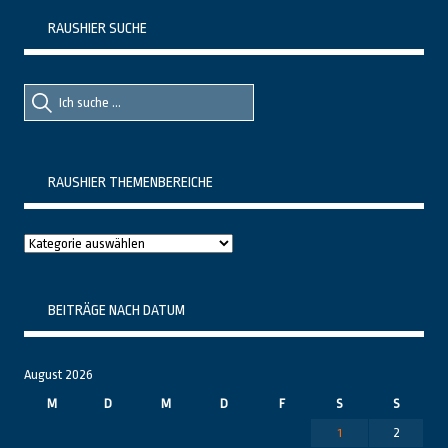
RAUSHIER SUCHE
Suche
Suche
nach::
nach:
RAUSHIER THEMENBEREICHE
Raushier
Themenbereiche
BEITRÄGE NACH DATUM
August 2026
M
D
M
D
F
S
S
1
2