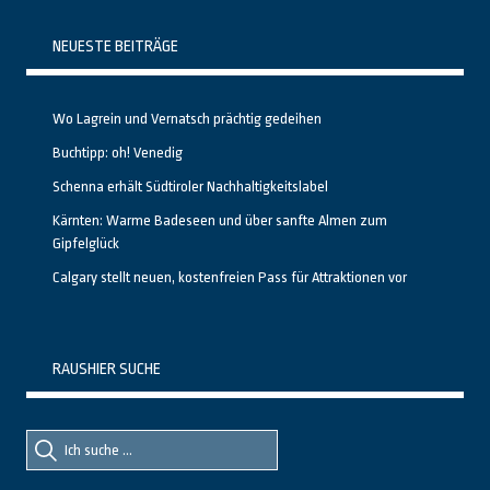
NEUESTE BEITRÄGE
Wo Lagrein und Vernatsch prächtig gedeihen
Buchtipp: oh! Venedig
Schenna erhält Südtiroler Nachhaltigkeitslabel
Kärnten: Warme Badeseen und über sanfte Almen zum
Gipfelglück
Calgary stellt neuen, kostenfreien Pass für Attraktionen vor
RAUSHIER SUCHE
Suche
Suche
nach::
nach: