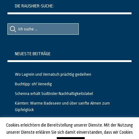
DIE RAUSHIER-SUCHE:
Suche
Suche
nach::
nach:
NEUESTE BEITRÄGE
Wo Lagrein und Vernatsch prächtig gedeihen
Buchtipp: oh! Venedig
Schenna erhält Südtiroler Nachhaltigkeitslabel
Kärnten: Warme Badeseen und über sanfte Almen zum
Gipfelglück
Calgary stellt neuen, kostenfreien Pass für Attraktionen vor
Cookies erleichtern die Bereitstellung unserer Dienste. Mit der Nutzung
unserer Dienste erklären Sie sich damit einverstanden, dass wir Cookies