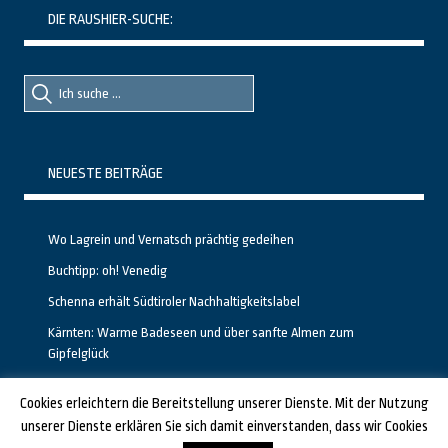
DIE RAUSHIER-SUCHE:
Suche
Suche
nach::
nach:
NEUESTE BEITRÄGE
Wo Lagrein und Vernatsch prächtig gedeihen
Buchtipp: oh! Venedig
Schenna erhält Südtiroler Nachhaltigkeitslabel
Kärnten: Warme Badeseen und über sanfte Almen zum
Gipfelglück
Calgary stellt neuen, kostenfreien Pass für Attraktionen vor
Cookies erleichtern die Bereitstellung unserer Dienste. Mit der Nutzung
unserer Dienste erklären Sie sich damit einverstanden, dass wir Cookies