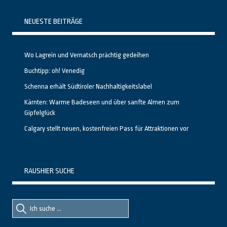
NEUESTE BEITRÄGE
Wo Lagrein und Vernatsch prächtig gedeihen
Buchtipp: oh! Venedig
Schenna erhält Südtiroler Nachhaltigkeitslabel
Kärnten: Warme Badeseen und über sanfte Almen zum
Gipfelglück
Calgary stellt neuen, kostenfreien Pass für Attraktionen vor
RAUSHIER SUCHE
Suche
Suche
nach::
nach: