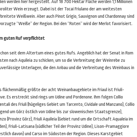
lien werden hier hergestellt. Auf 18 700 Hektar Fläche werden 1,1 Millionen
roliter Wein erzeugt. Dabei ist der Tocai Friulano der am weitesten
rbreitete Weißwein. Aber auch Pinot Grigio, Sauvignon und Chardonnay sind
vorzugte “Weiße” der Region. Bei den “Roten” wird der Merlot favorisiert.
m guten Ruf verpflichtet
schon seit dem Altertum eines gutes Rufs. Angeblich hat der Senat in Rom
nisten nach Aquileia zu schicken, um so die Verbreitung der Weinrebe zu
 zuverlässige Unterlagen, die den Anbau und die Verbreitung des Weinbaus in
 flächenmäßig größte der acht Weinanbaugebiete im Friaul ist Friuli-
ve. Es erstreckt sind rings um Udine und Pordenone. Ihm folgen Collio
entali des Friuli (hügeliges Gebiet um Tarcento, Cividale und Manzano), Collio
egend um Görz östlich von Udine bis zur slowenischen Staatsgrenze),
nzo (Provinz Görz), Friuli Aquileia (Gebiet rund um die Ortschaft Aqualeia im
en), Friuli-Latisana (südlicher Teil der Provinz Udine), Lison-Pramaggiore
estlich davon) und Carso im Südosten der Region. Dieses Karstgebiet