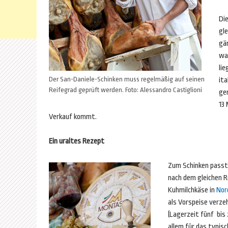
Die
gl
gän
wa
lie
Der San-Daniele-Schinken muss regelmäßig auf seinen
it
Reifegrad geprüft werden. Foto: Alessandro Castiglioni
ge
13 
Verkauf kommt.
Ein uraltes Rezept
Zum Schinken passt 
nach dem gleichen 
Kuhmilchkäse in
Nor
als Vorspeise verzeh
(Lagerzeit fünf bis 
allem für das typis