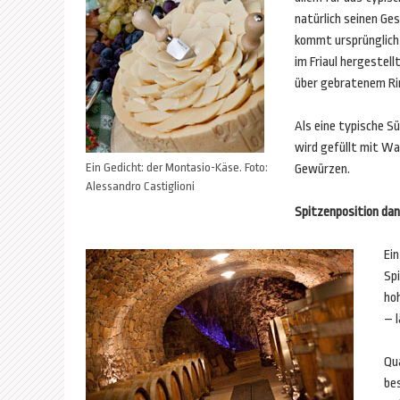
natürlich seinen Ge
kommt ursprünglich 
im Friaul hergestell
über gebratenem Rin
Als eine typische Sü
wird gefüllt mit Wa
Ein Gedicht: der Montasio-Käse. Foto:
Gewürzen.
Alessandro Castiglioni
Spitzenposition dan
Ein
Sp
ho
– 
Qua
be