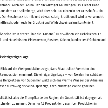
schmack. Auch der “Asino” ist ein würziger Gaumengenuss. Dieser Käse
aus dem Ort Spilimbergo, wird aber seit 150 Jahren in der Ortschaft Asio
t. Der Geschmack ist mild und etwas salzig; traditionell wird er verwendet
dfleisch, oder auch für Crostini und Wildschweinsalami kombiniert.
ßspeise ist in erster Linie die “Gubana” zu erwähnen, ein Hefekuchen. Er
l- und Haselnüssen, Pinienkernen, Rosinen, Keksen, kandierten Früchten und
k einzigartiger Lage
 Blick auf die Weinproduktion zeigt, dass Friaul-Julisch Venetien eine
itzenposition einnimmt. Die einzigartige Lage – von Norden her schützen
he Bergketten, von Süden her wirkt sich das warme Wasser der Adria aus
lässt durchweg prickelnd-spritzige, zart-fruchtige Weine gedeihen.
lität ist also die Trumpfkarte der Region, die Quantität ist dagegen als
scheiden zu nennen. Denn nur 1,3 Prozent der gesamten Produktion in