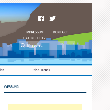
facebook
twitter
IMPRESSUM
KONTAKT
DATENSCHUTZ
Suche
Suche
nach::
nach:
ien
Reise-Trends
WERBUNG