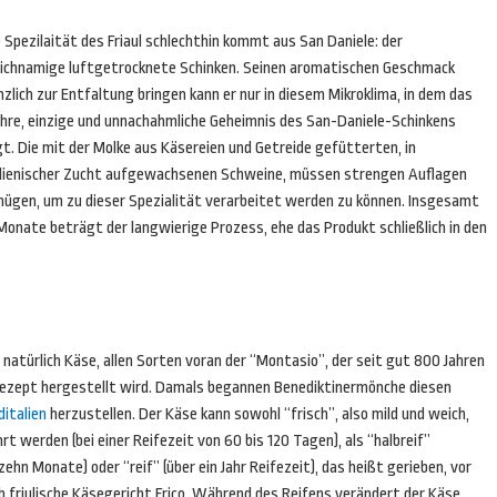
 Spezilaität des Friaul schlechthin kommt aus San Daniele: der
eichnamige luftgetrocknete Schinken. Seinen aromatischen Geschmack
zlich zur Entfaltung bringen kann er nur in diesem Mikroklima, in dem das
hre, einzige und unnachahmliche Geheimnis des San-Daniele-Schinkens
gt. Die mit der Molke aus Käsereien und Getreide gefütterten, in
alienischer Zucht aufgewachsenen Schweine, müssen strengen Auflagen
nügen, um zu dieser Spezialität verarbeitet werden zu können. Insgesamt
Monate beträgt der langwierige Prozess, ehe das Produkt schließlich in den
natürlich Käse, allen Sorten voran der “Montasio”, der seit gut 800 Jahren
Rezept hergestellt wird. Damals begannen Benediktinermönche diesen
ditalien
herzustellen. Der Käse kann sowohl “frisch”, also mild und weich,
rt werden (bei einer Reifezeit von 60 bis 120 Tagen), als “halbreif”
zehn Monate) oder “reif” (über ein Jahr Reifezeit), das heißt gerieben, vor
ch friulische Käsegericht Frico. Während des Reifens verändert der Käse