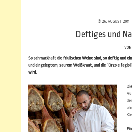
26. AUGUST 2011
Deftiges und Na
VO
So schmackhaft die friulischen Weine sind, so deftig und ein
und eingelegtem, saurem Weißkraut, und die “Orzo e fagioli
wird.
Die
Auf
de
ohn
Kös
Ei