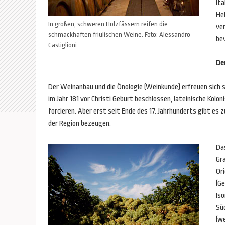
Ita
Hek
In großen, schweren Holzfässern reifen die
ve
schmackhaften friulischen Weine. Foto: Alessandro
be
Castiglioni
De
Der Weinanbau und die Önologie (Weinkunde) erfreuen sich 
im Jahr 181 vor Christi Geburt beschlossen, lateinische Kolo
forcieren. Aber erst seit Ende des 17. Jahrhunderts gibt es
der Region bezeugen.
Das
Gra
Ori
(G
Iso
Süd
(w