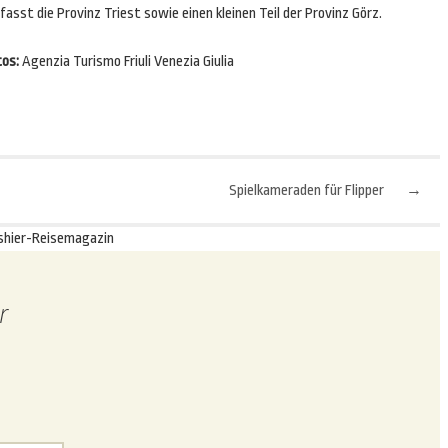
asst die Provinz Triest sowie einen kleinen Teil der Provinz Görz.
tos:
Agenzia Turismo Friuli Venezia Giulia
Spielkameraden für Flipper
→
shier-Reisemagazin
r