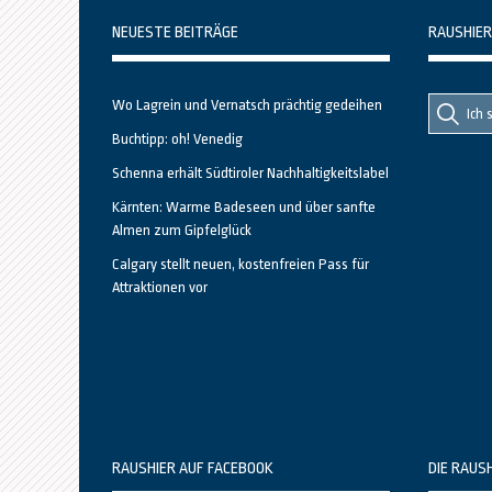
NEUESTE BEITRÄGE
RAUSHIER
Suche
Suche
Wo Lagrein und Vernatsch prächtig gedeihen
nach::
nach:
Buchtipp: oh! Venedig
Schenna erhält Südtiroler Nachhaltigkeitslabel
Kärnten: Warme Badeseen und über sanfte
Almen zum Gipfelglück
Calgary stellt neuen, kostenfreien Pass für
Attraktionen vor
RAUSHIER AUF FACEBOOK
DIE RAUS