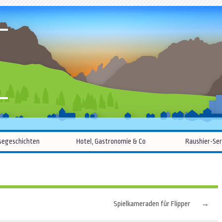
R
Zum
segeschichten
Hotel, Gastronomie & Co
Raushier-Ser
Inhalt
springen
Spielkameraden für Flipper
→