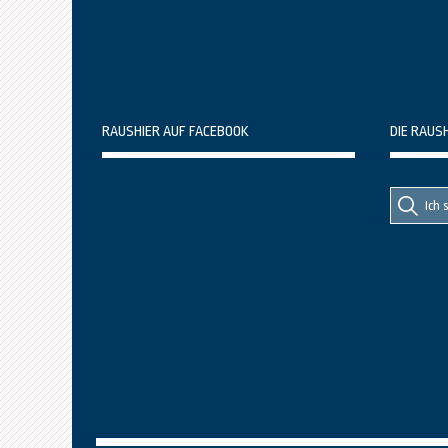
RAUSHIER AUF FACEBOOK
DIE RAUS
Suche
Suche
nach::
nach: