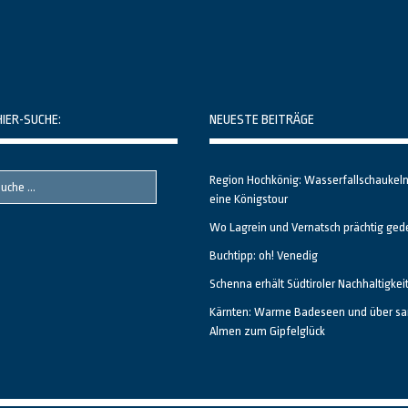
HIER-SUCHE:
NEUESTE BEITRÄGE
Region Hochkönig: Wasserfallschaukel
eine Königstour
Wo Lagrein und Vernatsch prächtig ged
Buchtipp: oh! Venedig
Schenna erhält Südtiroler Nachhaltigkei
Kärnten: Warme Badeseen und über sa
Almen zum Gipfelglück