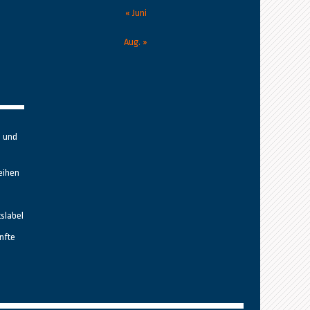
« Juni
Aug. »
n und
eihen
tslabel
nfte