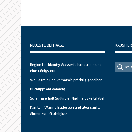
NEUESTE BEITRÄGE
RAUSHIER
Suche
Suche
Region Hochkönig: Wasserfallschaukeln und
nach::
nach:
eine Königstour
Wo Lagrein und Vernatsch prächtig gedeihen
Buchtipp: oh! Venedig
Schenna erhält Südtiroler Nachhaltigkeitslabel
Kärnten: Warme Badeseen und über sanfte
Almen zum Gipfelglück