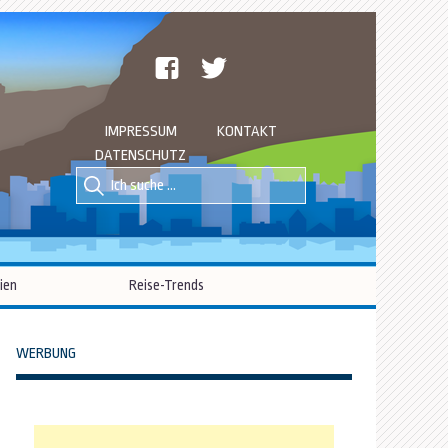
facebook
twitter
IMPRESSUM
KONTAKT
DATENSCHUTZ
Suche
Suche
nach::
nach:
ien
Reise-Trends
WERBUNG