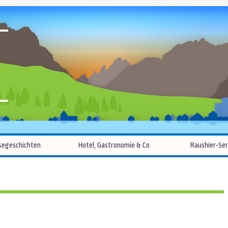
R
Zum
segeschichten
Hotel, Gastronomie & Co
Raushier-Ser
Inhalt
springen