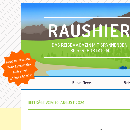
RAUSHIE
DAS REISEMAGAZIN MIT SPANNENDEN
REISEREPORTAGEN
Hotel Bemelmans
Post: Es weht das
Flair einer
anderen Epoche
Reise-News
Rei
BEITRÄGE VOM 30. AUGUST 2024