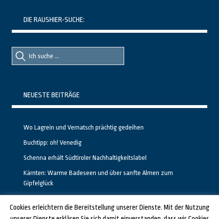
DIE RAUSHIER-SUCHE:
Suche
Suche
nach::
nach:
NEUESTE BEITRÄGE
Wo Lagrein und Vernatsch prächtig gedeihen
Buchtipp: oh! Venedig
Schenna erhält Südtiroler Nachhaltigkeitslabel
Kärnten: Warme Badeseen und über sanfte Almen zum
Gipfelglück
Calgary stellt neuen, kostenfreien Pass für Attraktionen vor
Cookies erleichtern die Bereitstellung unserer Dienste. Mit der Nutzung
unserer Dienste erklären Sie sich damit einverstanden, dass wir Cookies