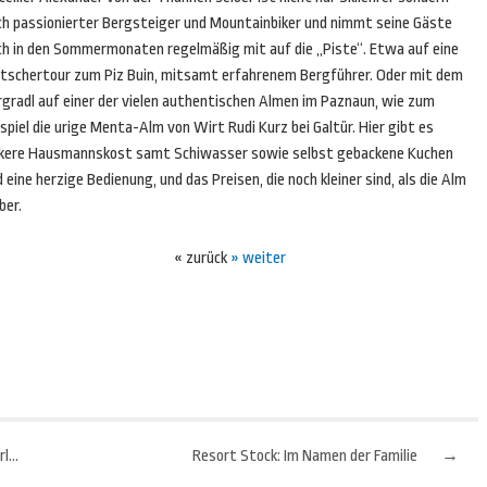
ch passionierter Bergsteiger und Mountainbiker und nimmt seine Gäste
ch in den Sommermonaten regelmäßig mit auf die „Piste“. Etwa auf eine
etschertour zum Piz Buin, mitsamt erfahrenem Bergführer. Oder mit dem
rgradl auf einer der vielen authentischen Almen im Paznaun, wie zum
spiel die urige Menta-Alm von Wirt Rudi Kurz bei Galtür. Hier gibt es
ckere Hausmannskost samt Schiwasser sowie selbst gebackene Kuchen
 eine herzige Bedienung, und das Preisen, die noch kleiner sind, als die Alm
ber.
« zurück
» weiter
Poetische Stille: Die Natur flüstert im Hofgut Hafnerleiten
Resort Stock: Im Namen der Familie
→