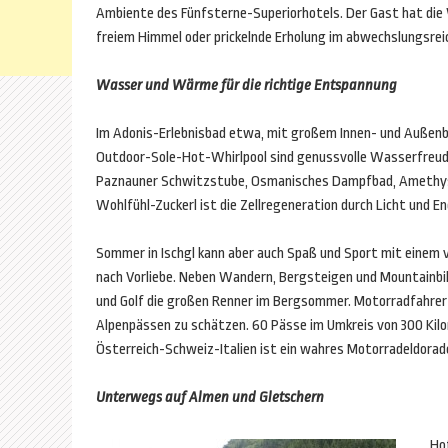
Ambiente des Fünfsterne-Superiorhotels. Der Gast hat die
freiem Himmel oder prickelnde Erholung im abwechslungsre
Wasser und Wärme für die richtige Entspannung
Im Adonis-Erlebnisbad etwa, mit großem Innen- und Auße
Outdoor-Sole-Hot-Whirlpool sind genussvolle Wasserfreude
Paznauner Schwitzstube, Osmanisches Dampfbad, Amethyst
Wohlfühl-Zuckerl ist die Zellregeneration durch Licht und E
Sommer in Ischgl kann aber auch Spaß und Sport mit einem 
nach Vorliebe. Neben Wandern, Bergsteigen und Mountainbik
und Golf die großen Renner im Bergsommer. Motorradfahrer 
Alpenpässen zu schätzen. 60 Pässe im Umkreis von 300 Kil
Österreich-Schweiz-Italien ist ein wahres Motorradeldorad
Unterwegs auf Almen und Gletschern
Hot