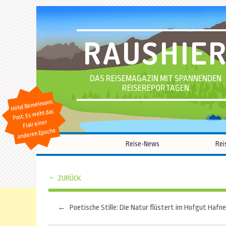
RAUSHIE
DAS REISEMAGAZIN MIT SPANNENDEN
REISEREPORTAGEN
Hotel Bemelmans
Post: Es weht das
Flair einer
anderen Epoche
Reise-News
Rei
ZURÜCK
←
Beitragsnavigation