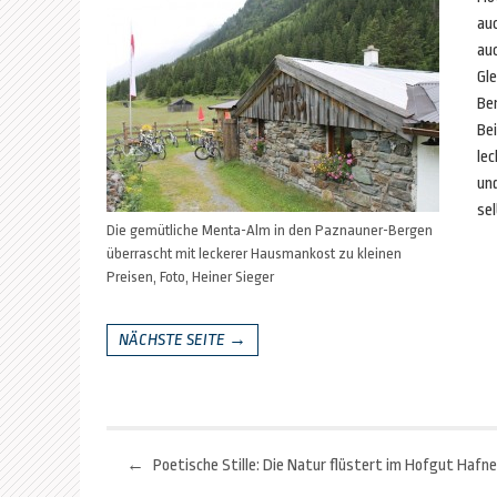
au
au
Gl
Be
Bei
le
und
sel
Die gemütliche Menta-Alm in den Paznauner-Bergen
überrascht mit leckerer Hausmankost zu kleinen
Preisen, Foto, Heiner Sieger
NÄCHSTE SEITE →
←
Beitragsnavigation