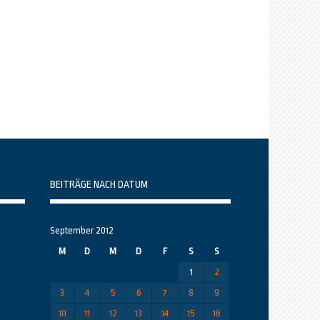
BEITRÄGE NACH DATUM
September 2012
M
D
M
D
F
S
S
1
2
3
4
5
6
7
8
9
10
11
12
13
14
15
16