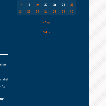
17
18
19
20
21
22
23
24
25
26
27
28
29
30
« Aug.
Okt. »
eihen
tslabel
nfte
für