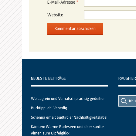
E-Mail-Adresse
*
Website
NEUESTE BEITRÄGE
RAUSHIER
Suche
Suche
Wo Lagrein und Vernatsch prächtig gedeihen
nach::
nach:
Buchtipp: oh! Venedig
Schenna erhält Südtiroler Nachhaltigkeitslabel
Kärnten: Warme Badeseen und über sanfte
Almen zum Gipfelglück