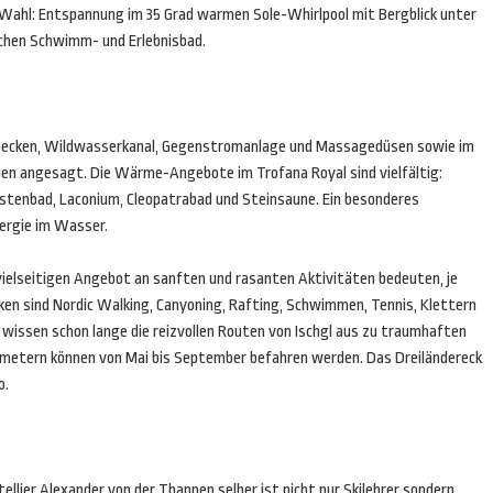
 Wahl: Entspannung im 35 Grad warmen Sole-Whirlpool mit Bergblick unter
ichen Schwimm- und Erlebnisbad.
nbecken, Wildwasserkanal, Gegenstromanlage und Massagedüsen sowie im
n angesagt. Die Wärme-Angebote im Trofana Royal sind vielfältig:
enbad, Laconium, Cleopatrabad und Steinsaune. Ein besonderes
nergie im Wasser.
vielseitigen Angebot an sanften und rasanten Aktivitäten bedeuten, je
en sind Nordic Walking, Canyoning, Rafting, Schwimmen, Tennis, Klettern
wissen schon lange die reizvollen Routen von Ischgl aus zu traumhaften
ometern können von Mai bis September befahren werden. Das Dreiländereck
o.
ellier Alexander von der Thannen selber ist nicht nur Skilehrer sondern