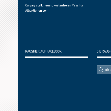
Calgary stellt neuen, kostenfreien Pass für
Attraktionen vor
RAUSHIER AUF FACEBOOK
DIE RAUS
Suche
Suche
nach::
nach: