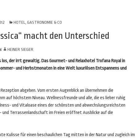
012
HOTEL, GASTRONOMIE & CO
assica“ macht den Unterschied
N
HEINER SIEGER
os, der irrt gewaltig. Das Gourmet- und Relaxhotel Trofana Royal in
n Sommer- und Herbstmonaten in eine Welt luxuriösen Entspannens und
r Rezeption abgeben. Vom ersten Augenblick an übernehmen die
m auf höchstem Niveau. Wellnessfreunde und alle, die es lieber ruhig
lness- und Vitaloase eines der schönsten und abwechslungsreichsten
und Terrassenlandschaft im Freien eröffnet Ausblicke auf die
kte Kulisse für einen beschaulichen Tag mitten in der Natur und zugleich im