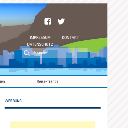
facebook
twitter
IMPRESSUM
KONTAKT
DATENSCHUTZ
Suche
Suche
nach::
nach:
ien
Reise-Trends
WERBUNG