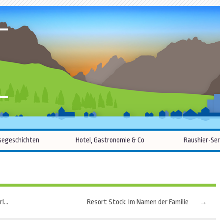
R
Zum
segeschichten
Hotel, Gastronomie & Co
Raushier-Ser
Inhalt
springen
Poetische Stille: Die Natur flüstert im Hofgut Hafnerleiten
Resort Stock: Im Namen der Familie
→