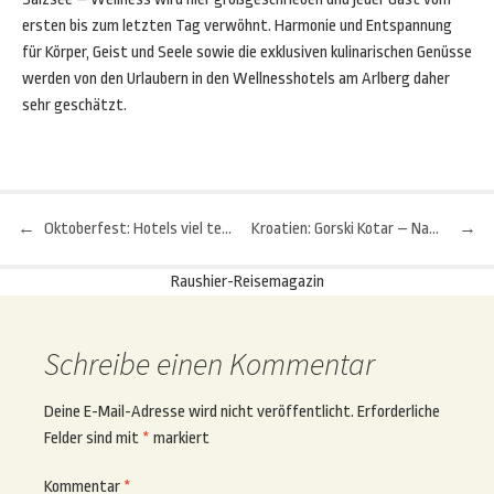
ersten bis zum letzten Tag verwöhnt. Harmonie und Entspannung
für Körper, Geist und Seele sowie die exklusiven kulinarischen Genüsse
werden von den Urlaubern in den Wellnesshotels am Arlberg daher
sehr geschätzt.
←
Oktoberfest: Hotels viel teurer, Flugpreis steigen nur leicht
Kroatien: Gorski Kotar – Naturschatz zum Anbeißen
→
Beitragsnavigation
Raushier-Reisemagazin
Schreibe einen Kommentar
Deine E-Mail-Adresse wird nicht veröffentlicht.
Erforderliche
Felder sind mit
*
markiert
Kommentar
*