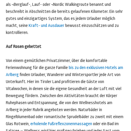
als ¬Berglauf-, Lauf- oder ¬Nordic Walkingroute benannt und
beschreibt in Abschnitten die bereits gelaufenen Kilometer. Ein sehr
gutes und einzigartiges System, das es jedem Urlauber möglich
macht, seine
Kraft- und Ausdauer
bewusst einzuschätzen und zu
kontrollieren.
Auf Rosen gebettet
Von einem gemütlichen Privatzimmer, über die komfortable
Ferienwohnung für die ganze Familie
bis zu den exklusiven Hotels am
Arlberg
finden Urlauber, Wanderer und Wintersportler jede Art von
Unterkunft. Hier im Tiroler Land profitieren die Gäste von
Vitalwochen, in denen sie die eigene Gesundheit an der Luft mit viel
Bewegung fördern. Zwischen den Aktivitäten braucht der Körper
Ruhephasen und Entspannung, die von den Wellnesshotels am
Arlberg in jeder Rubrik angeboten werden. Naturbäder in
Ringelblumenbad oder romantische Sprudelbäder zu zweit mit einem
Glas Rotwein,
erholende Fußreflexzonenmassagen
oder ein Bad im
Salzsee – Wellness wird hier großgeschrieben und jeder Gast vom