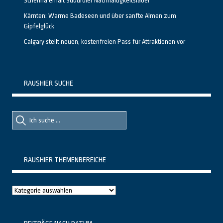
Schenna erhält Südtiroler Nachhaltigkeitslabel
Kärnten: Warme Badeseen und über sanfte Almen zum
Gipfelglück
Calgary stellt neuen, kostenfreien Pass für Attraktionen vor
RAUSHIER SUCHE
Suche
Suche
nach::
nach:
RAUSHIER THEMENBEREICHE
Raushier
Themenbereiche