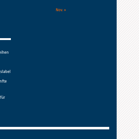
Nov. »
eihen
tslabel
nfte
für