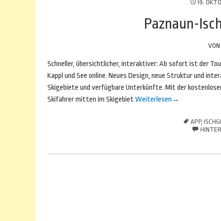
19. OKT
Paznaun-Isch
VO
Schneller, übersichtlicher, interaktiver: Ab sofort ist der 
Kappl und See online. Neues Design, neue Struktur und inte
Skigebiete und verfügbare Unterkünfte. Mit der kostenlosen
Skifahrer mitten im Skigebiet
Weiterlesen
→
APP
,
ISCHG
HINTER