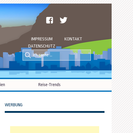
facebook
twitter
IMPRESSUM
KONTAKT
DATENSCHUTZ
Suche
Suche
nach::
nach:
ien
Reise-Trends
WERBUNG