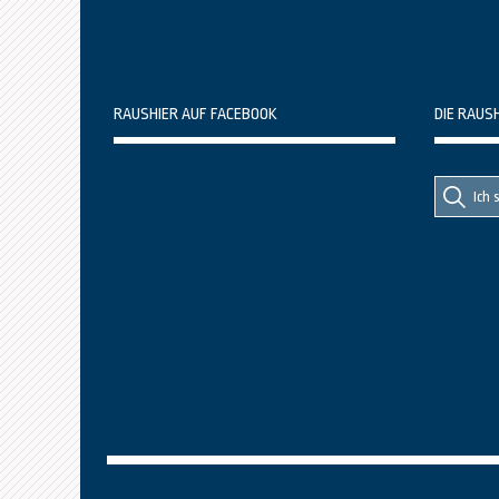
RAUSHIER AUF FACEBOOK
DIE RAUS
Suche
Suche
nach::
nach: