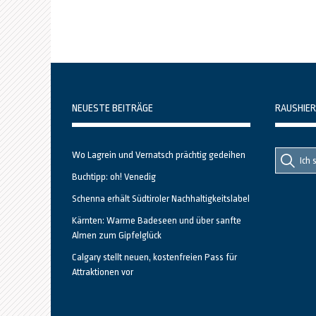
NEUESTE BEITRÄGE
RAUSHIER
Suche
Suche
Wo Lagrein und Vernatsch prächtig gedeihen
nach::
nach:
Buchtipp: oh! Venedig
Schenna erhält Südtiroler Nachhaltigkeitslabel
Kärnten: Warme Badeseen und über sanfte
Almen zum Gipfelglück
Calgary stellt neuen, kostenfreien Pass für
Attraktionen vor