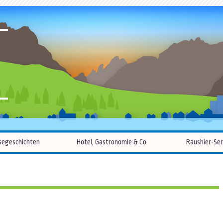
R
Zum
segeschichten
Hotel, Gastronomie & Co
Raushier-Ser
Inhalt
springen