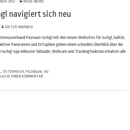
OBER 2012
REISE-NEWS
gl navigiert sich neu
N
DIETER WARNICK
Tourismusverband Paznaun-Ischgl mit den neuen Websites für Ischgl, Galtür,
raktive Panoramen und Ortspläne geben einen schnellen Überblick über die
 Ischgl App inklusive SkiGuide, Webcam und Trackingfunktion erhalten alle
L
,
ÖSTERREICH
,
PAZNAUN
,
SKI
LASSE EINEN KOMMENTAR