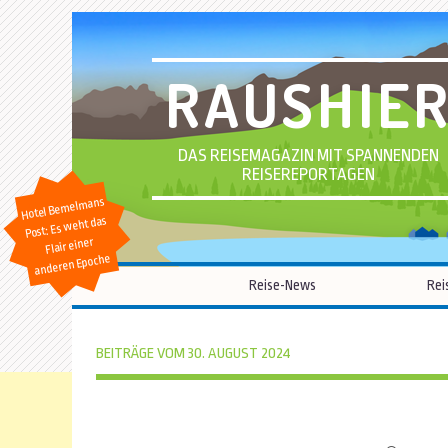
RAUSHIE
DAS REISEMAGAZIN MIT SPANNENDEN
REISEREPORTAGEN
Hotel Bemelmans
Post: Es weht das
Flair einer
anderen Epoche
Reise-News
Rei
BEITRÄGE VOM 30. AUGUST 2024