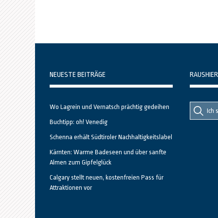
NEUESTE BEITRÄGE
RAUSHIER
Suche
Suche
Wo Lagrein und Vernatsch prächtig gedeihen
nach::
nach:
Buchtipp: oh! Venedig
Schenna erhält Südtiroler Nachhaltigkeitslabel
Kärnten: Warme Badeseen und über sanfte
Almen zum Gipfelglück
Calgary stellt neuen, kostenfreien Pass für
Attraktionen vor