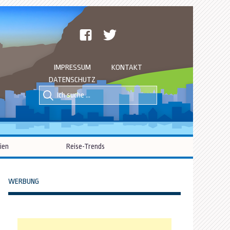
facebook
twitter
IMPRESSUM
KONTAKT
DATENSCHUTZ
Suche
Suche
nach::
nach:
ien
Reise-Trends
WERBUNG