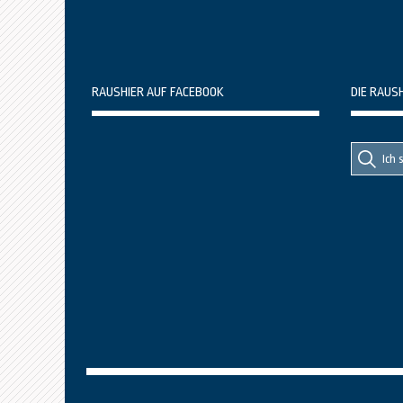
RAUSHIER AUF FACEBOOK
DIE RAUS
Suche
Suche
nach::
nach: