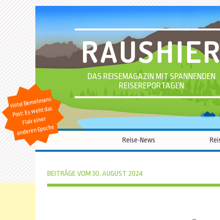
RAUSHIE
DAS REISEMAGAZIN MIT SPANNENDEN
REISEREPORTAGEN
Hotel Bemelmans
Post: Es weht das
Flair einer
anderen Epoche
Reise-News
Rei
BEITRÄGE VOM 30. AUGUST 2024