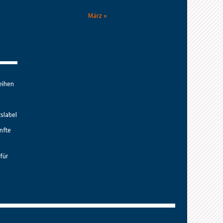
März »
eihen
tslabel
nfte
für