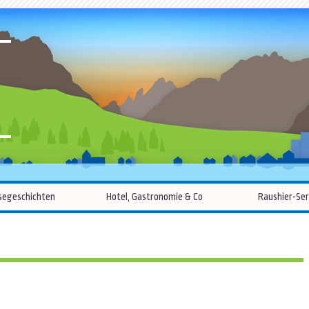
R
Zum
segeschichten
Hotel, Gastronomie & Co
Raushier-Ser
Inhalt
springen