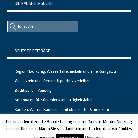
DIE RAUSHIER-SUCHE:
Suche
Suche
nach::
nach:
NEUESTE BEITRÄGE
Region Hochkönig: Wasserfallschaukeln und eine Königstour
Wo Lagrein und Vernatsch prächtig gedeihen
Buchtipp: oh! Venedig
Schenna erhält Südtiroler Nachhaltigkeitslabel
Kärnten: Warme Badeseen und über sanfte Almen zum
Gipfelglück
Cookies erleichtern die Bereitstellung unserer Dienste. Mit der Nutzung
unserer Dienste erklären Sie sich damit einverstanden, dass wir Cookies
GESTALTET UND PROGRAMMIERT VON ALBERTO & FRANZ BEI
LUCID.BERLIN