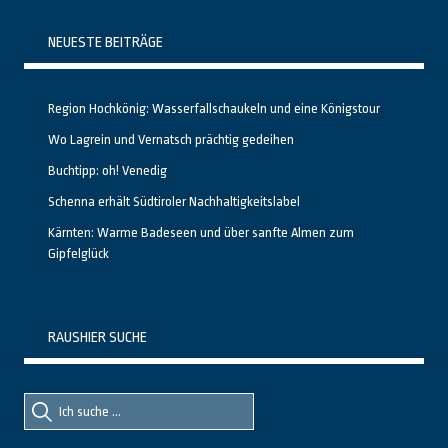
NEUESTE BEITRÄGE
Region Hochkönig: Wasserfallschaukeln und eine Königstour
Wo Lagrein und Vernatsch prächtig gedeihen
Buchtipp: oh! Venedig
Schenna erhält Südtiroler Nachhaltigkeitslabel
Kärnten: Warme Badeseen und über sanfte Almen zum
Gipfelglück
RAUSHIER SUCHE
Suche
Suche
nach::
nach: