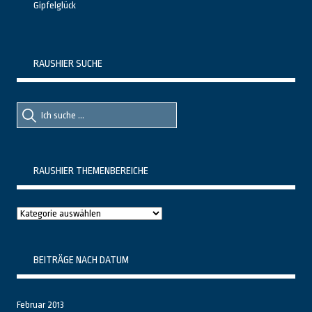
Gipfelglück
RAUSHIER SUCHE
Suche
Suche
nach::
nach:
RAUSHIER THEMENBEREICHE
Raushier
Themenbereiche
BEITRÄGE NACH DATUM
Februar 2013