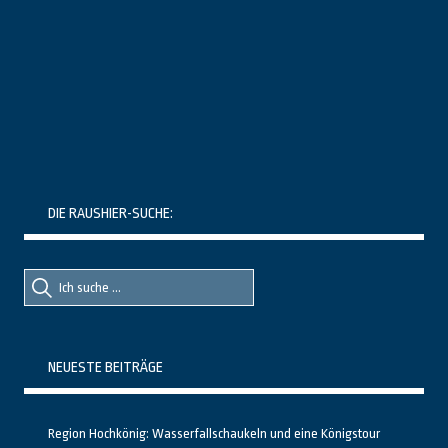
DIE RAUSHIER-SUCHE:
Suche
Suche
nach::
nach:
NEUESTE BEITRÄGE
Region Hochkönig: Wasserfallschaukeln und eine Königstour