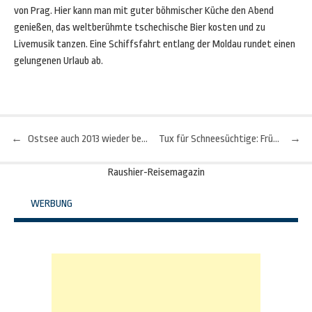
von Prag. Hier kann man mit guter böhmischer Küche den Abend
genießen, das weltberühmte tschechische Bier kosten und zu
Livemusik tanzen. Eine Schiffsfahrt entlang der Moldau rundet einen
gelungenen Urlaub ab.
←
Ostsee auch 2013 wieder beliebtes Reiseziel der Deutschen
Tux für Schneesüchtige: Frühlingsskilauf im Gletscherskigebiet
→
Beitragsnavigation
Raushier-Reisemagazin
WERBUNG