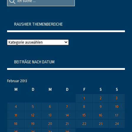
nach::
nach:
RAUSHIER THEMENBEREICHE
Raushier
Themenbereiche
BEITRÄGE NACH DATUM
Februar 2013
M
D
M
D
F
S
S
1
2
3
4
5
6
7
8
9
10
11
12
13
14
15
16
17
18
19
20
21
22
23
24