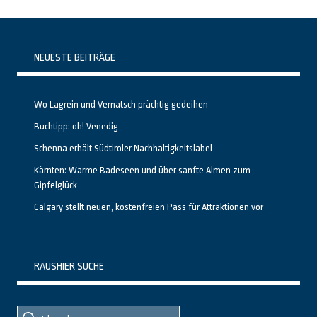
NEUESTE BEITRÄGE
Wo Lagrein und Vernatsch prächtig gedeihen
Buchtipp: oh! Venedig
Schenna erhält Südtiroler Nachhaltigkeitslabel
Kärnten: Warme Badeseen und über sanfte Almen zum
Gipfelglück
Calgary stellt neuen, kostenfreien Pass für Attraktionen vor
RAUSHIER SUCHE
Suche
Suche