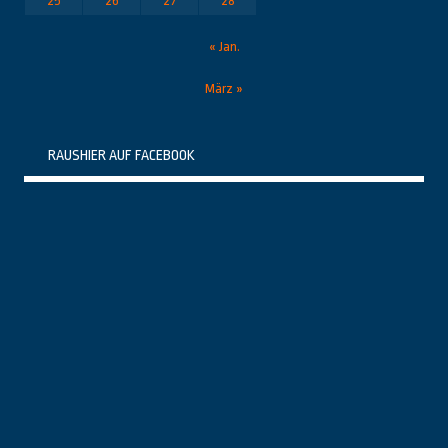
25
26
27
28
« Jan.
März »
RAUSHIER AUF FACEBOOK