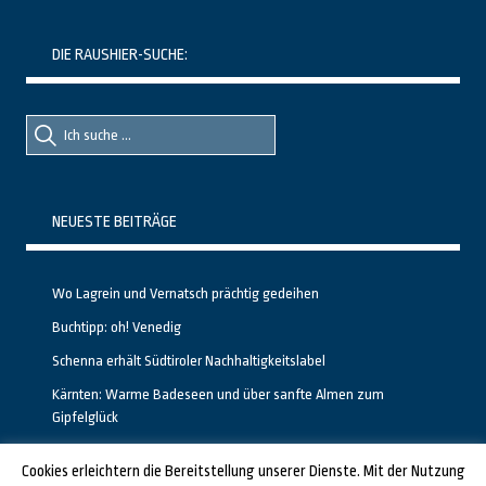
DIE RAUSHIER-SUCHE:
Suche
Suche
nach::
nach:
NEUESTE BEITRÄGE
Wo Lagrein und Vernatsch prächtig gedeihen
Buchtipp: oh! Venedig
Schenna erhält Südtiroler Nachhaltigkeitslabel
Kärnten: Warme Badeseen und über sanfte Almen zum
Gipfelglück
Calgary stellt neuen, kostenfreien Pass für Attraktionen vor
Cookies erleichtern die Bereitstellung unserer Dienste. Mit der Nutzung