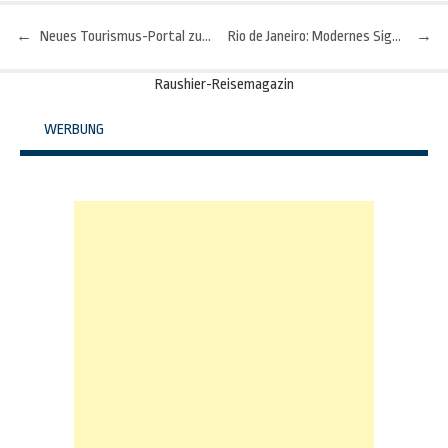
←
Neues Tourismus-Portal zu Sizilien ist online
Rio de Janeiro: Modernes Sightseeing am Zuckerhut
→
Beitragsnavigation
Raushier-Reisemagazin
WERBUNG