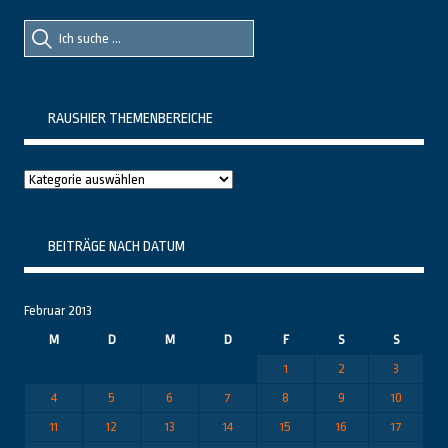
Suche
Suche
nach::
nach:
RAUSHIER THEMENBEREICHE
Raushier
Themenbereiche
BEITRÄGE NACH DATUM
Februar 2013
M
D
M
D
F
S
S
1
2
3
4
5
6
7
8
9
10
11
12
13
14
15
16
17