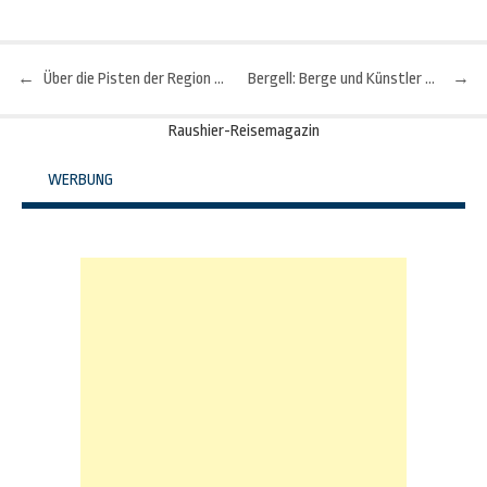
←
Über die Pisten der Region Serfaus-Fiss-Ladis schweben
Bergell: Berge und Künstler im Süden Graubündens
→
Beitragsnavigation
Raushier-Reisemagazin
WERBUNG