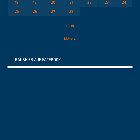
18
19
20
21
22
23
24
25
26
27
28
« Jan.
März »
RAUSHIER AUF FACEBOOK