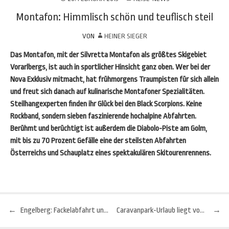
Montafon: Himmlisch schön und teuflisch steil
VON
HEINER SIEGER
Das Montafon, mit der Silvretta Montafon als größtes Skigebiet
Vorarlbergs, ist auch in sportlicher Hinsicht ganz oben. Wer bei der
Nova Exklusiv mitmacht, hat frühmorgens Traumpisten für sich allein
und freut sich danach auf kulinarische Montafoner Spezialitäten.
Steilhangexperten finden ihr Glück bei den Black Scorpions. Keine
Rockband, sondern sieben faszinierende hochalpine Abfahrten.
Berühmt und berüchtigt ist außerdem die Diabolo-Piste am Golm,
mit bis zu 70 Prozent Gefälle eine der steilsten Abfahrten
Österreichs und Schauplatz eines spektakulären Skitourenrennens.
←
Engelberg: Fackelabfahrt und Hornussen
Caravanpark-Urlaub liegt voll im Trend
→
Beitragsnavigation