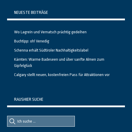
NEUESTE BEITRÄGE
Wo Lagrein und Vernatsch prächtig gedeihen
Buchtipp: oh! Venedig
Schenna erhält Südtiroler Nachhaltigkeitslabel
Kärnten: Warme Badeseen und über sanfte Almen zum
Gipfelglück
Calgary stellt neuen, kostenfreien Pass für Attraktionen vor
RAUSHIER SUCHE
Suche
Suche
nach::
nach: