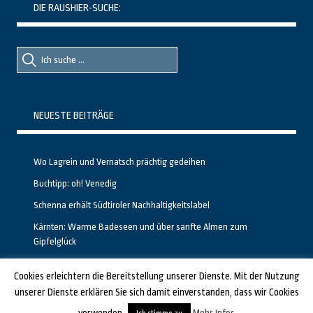
DIE RAUSHIER-SUCHE:
Suche
Suche
nach::
nach:
NEUESTE BEITRÄGE
Wo Lagrein und Vernatsch prächtig gedeihen
Buchtipp: oh! Venedig
Schenna erhält Südtiroler Nachhaltigkeitslabel
Kärnten: Warme Badeseen und über sanfte Almen zum
Gipfelglück
Calgary stellt neuen, kostenfreien Pass für Attraktionen vor
Cookies erleichtern die Bereitstellung unserer Dienste. Mit der Nutzung
unserer Dienste erklären Sie sich damit einverstanden, dass wir Cookies
GESTALTET UND PROGRAMMIERT VON ALBERTO & FRANZ BEI
LUCID.BERLIN