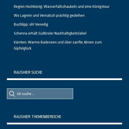
Region Hochkönig: Wasserfallschaukeln und eine Königstour
Wo Lagrein und Vernatsch prächtig gedeihen
Buchtipp: oh! Venedig
Schenna erhält Südtiroler Nachhaltigkeitslabel
Kärnten: Warme Badeseen und über sanfte Almen zum
Gipfelglück
RAUSHIER SUCHE
Suche
Suche
nach::
nach:
RAUSHIER THEMENBEREICHE