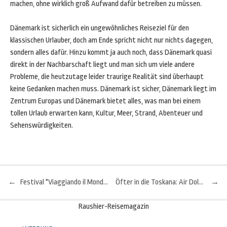
machen, ohne wirklich groß Aufwand dafür betreiben zu müssen.
Dänemark ist sicherlich ein ungewöhnliches Reiseziel für den
klassischen Urlauber, doch am Ende spricht nicht nur nichts dagegen,
sondern alles dafür. Hinzu kommt ja auch noch, dass Dänemark quasi
direkt in der Nachbarschaft liegt und man sich um viele andere
Probleme, die heutzutage leider traurige Realität sind überhaupt
keine Gedanken machen muss. Dänemark ist sicher, Dänemark liegt im
Zentrum Europas und Dänemark bietet alles, was man bei einem
tollen Urlaub erwarten kann, Kultur, Meer, Strand, Abenteuer und
Sehenswürdigkeiten.
←
Festival "Viaggiando il Mondo" in Genua
Öfter in die Toskana: Air Dolomiti baut weiter aus
→
Beitragsnavigation
Raushier-Reisemagazin