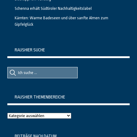
Schenna erhält Südtiroler Nachhaltigkeitslabel
Kärnten: Warme Badeseen und über sanfte Almen zum
Gipfelglück
RAUSHIER SUCHE
Suche
Suche
nach::
nach:
RAUSHIER THEMENBEREICHE
Raushier
Themenbereiche
BEITRÄGE NACH DATUM