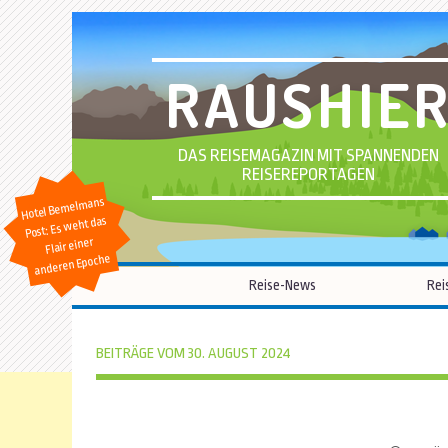
RAUSHIE
DAS REISEMAGAZIN MIT SPANNENDEN
REISEREPORTAGEN
Hotel Bemelmans
Post: Es weht das
Flair einer
anderen Epoche
Reise-News
Rei
BEITRÄGE VOM 30. AUGUST 2024