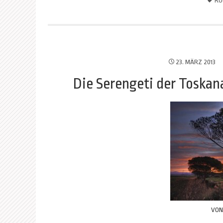
RO
23. MÄRZ 2013
Die Serengeti der Toska
VO