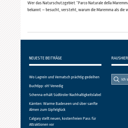
Wer das Naturschutzgebiet “Parco Naturale della Maremma” 
bekannt – besucht, versteht, warum die Maremma als die wi
NEUESTE BEITRÄGE
RAUSHIER
Suche
Suche
Wo Lagrein und Vernatsch prächtig gedeihen
nach::
nach:
Buchtipp: oh! Venedig
Schenna erhält Südtiroler Nachhaltigkeitslabel
Kärnten: Warme Badeseen und über sanfte
Almen zum Gipfelglück
Calgary stellt neuen, kostenfreien Pass für
Attraktionen vor