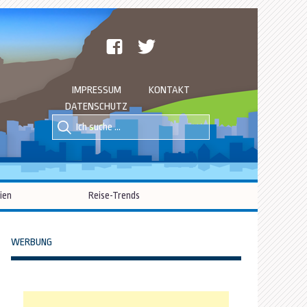
facebook
twitter
IMPRESSUM
KONTAKT
DATENSCHUTZ
Suche
Suche
nach::
nach:
ien
Reise-Trends
WERBUNG