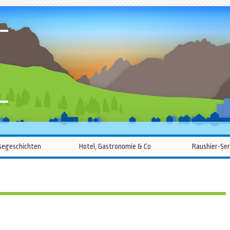
R
Zum
segeschichten
Hotel, Gastronomie & Co
Raushier-Ser
Inhalt
springen