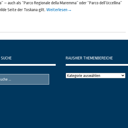
– auch als “Parco Regionale della Maremma” oder “Parco dell’Uccellina”
lde Seite der Toskana gilt.
Weiterlesen
→
 SUCHE
RAUSHIER THEMENBEREICHE
Raushier
Themenbereiche