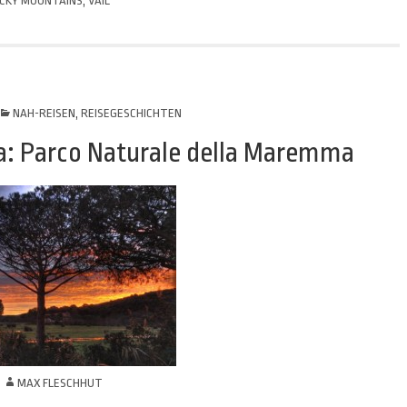
CKY MOUNTAINS
,
VAIL
NAH-REISEN
,
REISEGESCHICHTEN
na: Parco Naturale della Maremma
N
MAX FLESCHHUT