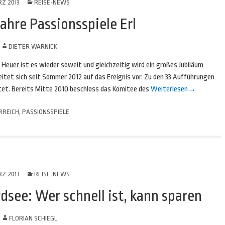
RZ 2013
REISE-NEWS
ahre Passionsspiele Erl
N
DIETER WARNICK
. Heuer ist es wieder soweit und gleichzeitig wird ein großes Jubiläum
eitet sich seit Sommer 2012 auf das Ereignis vor. Zu den 33 Aufführungen
et. Bereits Mitte 2010 beschloss das Komitee des
Weiterlesen
→
RREICH
,
PASSIONSSPIELE
RZ 2013
REISE-NEWS
see: Wer schnell ist, kann sparen
N
FLORIAN SCHIEGL