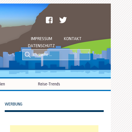
facebook
twitter
IMPRESSUM
KONTAKT
DATENSCHUTZ
Suche
Suche
nach::
nach:
ien
Reise-Trends
WERBUNG