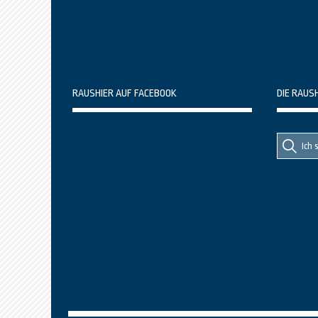
RAUSHIER AUF FACEBOOK
DIE RAUS
Suche
Suche
nach::
nach: