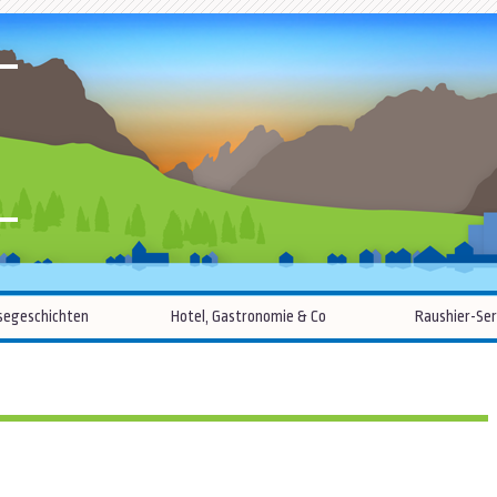
R
Zum
segeschichten
Hotel, Gastronomie & Co
Raushier-Ser
Inhalt
springen