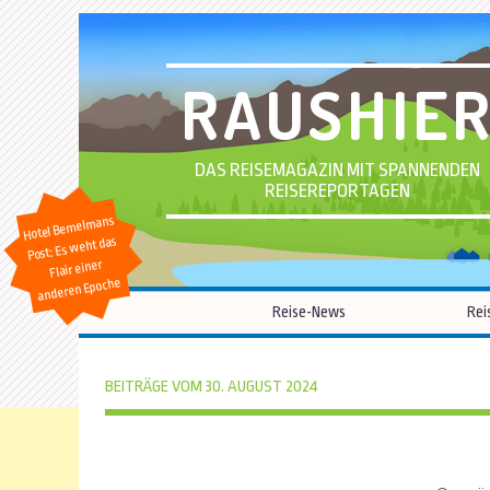
RAUSHIE
DAS REISEMAGAZIN MIT SPANNENDEN
REISEREPORTAGEN
Hotel Bemelmans
Post: Es weht das
Flair einer
anderen Epoche
Reise-News
Rei
BEITRÄGE VOM 30. AUGUST 2024