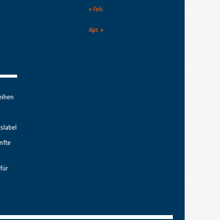
« Feb.
Apr. »
eihen
tslabel
nfte
für