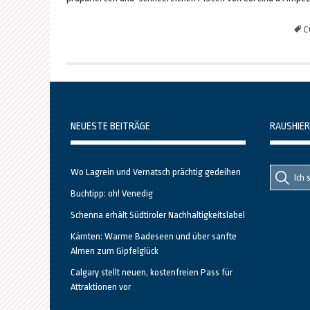
C
NEUESTE BEITRÄGE
RAUSHIER
Suche
Suche
Wo Lagrein und Vernatsch prächtig gedeihen
nach::
nach:
Buchtipp: oh! Venedig
Schenna erhält Südtiroler Nachhaltigkeitslabel
Kärnten: Warme Badeseen und über sanfte
Almen zum Gipfelglück
Calgary stellt neuen, kostenfreien Pass für
Attraktionen vor