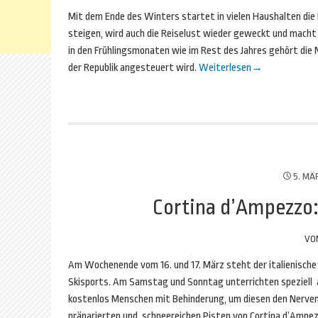
Mit dem Ende des Winters startet in vielen Haushalten die
steigen, wird auch die Reiselust wieder geweckt und macht L
in den Frühlingsmonaten wie im Rest des Jahres gehört die N
der Republik angesteuert wird.
Weiterlesen
→
5. MÄ
Cortina d’Ampezzo:
VO
Am Wochenende vom 16. und 17. März steht der italienisch
Skisports. Am Samstag und Sonntag unterrichten speziell 
kostenlos Menschen mit Behinderung, um diesen den Nervenk
präparierten und schneereichen Pisten von Cortina d’Ampe