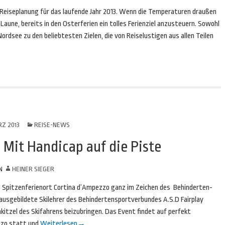
 Reiseplanung für das laufende Jahr 2013. Wenn die Temperaturen draußen
aune, bereits in den Osterferien ein tolles Ferienziel anzusteuern. Sowohl
ordsee zu den beliebtesten Zielen, die von Reiselustigen aus allen Teilen
RZ 2013
REISE-NEWS
 Mit Handicap auf die Piste
N
HEINER SIEGER
e Spitzenferienort Cortina d’Ampezzo ganz im Zeichen des Behinderten-
ausgebildete Skilehrer des Behindertensportverbundes A.S.D Fairplay
itzel des Skifahrens beizubringen. Das Event findet auf perfekt
zzo statt und
Weiterlesen
→