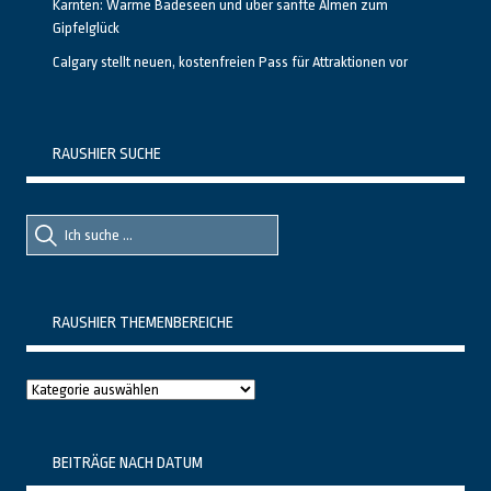
Kärnten: Warme Badeseen und über sanfte Almen zum
Gipfelglück
Calgary stellt neuen, kostenfreien Pass für Attraktionen vor
RAUSHIER SUCHE
Suche
Suche
nach::
nach:
RAUSHIER THEMENBEREICHE
Raushier
Themenbereiche
BEITRÄGE NACH DATUM