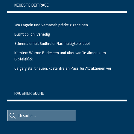
NEUESTE BEITRÄGE
Wo Lagrein und Vernatsch prächtig gedeihen
Buchtipp: oh! Venedig
Schenna erhält Südtiroler Nachhaltigkeitslabel
Kärnten: Warme Badeseen und über sanfte Almen zum
Gipfelglück
Calgary stellt neuen, kostenfreien Pass für Attraktionen vor
RAUSHIER SUCHE
Suche
Suche
nach::
nach: