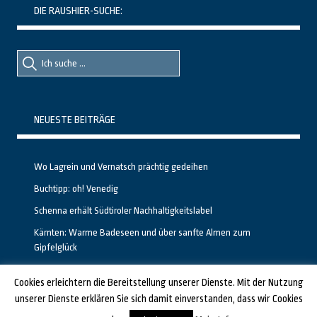
DIE RAUSHIER-SUCHE:
Suche
Suche
nach::
nach:
NEUESTE BEITRÄGE
Wo Lagrein und Vernatsch prächtig gedeihen
Buchtipp: oh! Venedig
Schenna erhält Südtiroler Nachhaltigkeitslabel
Kärnten: Warme Badeseen und über sanfte Almen zum
Gipfelglück
Calgary stellt neuen, kostenfreien Pass für Attraktionen vor
Cookies erleichtern die Bereitstellung unserer Dienste. Mit der Nutzung
unserer Dienste erklären Sie sich damit einverstanden, dass wir Cookies
GESTALTET UND PROGRAMMIERT VON ALBERTO & FRANZ BEI
LUCID.BERLIN