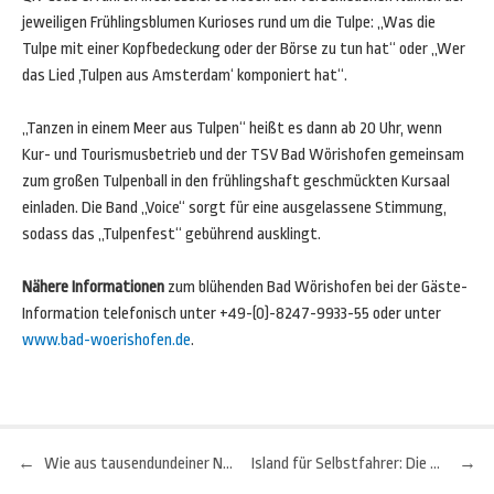
jeweiligen Frühlingsblumen Kurioses rund um die Tulpe: „Was die
Tulpe mit einer Kopfbedeckung oder der Börse zu tun hat“ oder „Wer
das Lied ,Tulpen aus Amsterdam‘ komponiert hat“.
„Tanzen in einem Meer aus Tulpen“ heißt es dann ab 20 Uhr, wenn
Kur- und Tourismusbetrieb und der TSV Bad Wörishofen gemeinsam
zum großen Tulpenball in den frühlingshaft geschmückten Kursaal
einladen. Die Band „Voice“ sorgt für eine ausgelassene Stimmung,
sodass das „Tulpenfest“ gebührend ausklingt.
Nähere Informationen
zum blühenden Bad Wörishofen bei der Gäste-
Information telefonisch unter +49-(0)-8247-9933-55 oder unter
www.bad-woerishofen.de
.
←
Wie aus tausendundeiner Nacht: Spektakuläre Hotels in Dubai
Island für Selbstfahrer: Die besten Routen
→
Beitragsnavigation