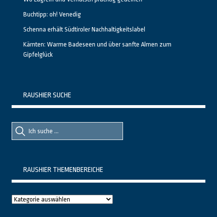
Buchtipp: oh! Venedig
Schenna erhält Südtiroler Nachhaltigkeitslabel
Kärnten: Warme Badeseen und über sanfte Almen zum
Gipfelglück
RAUSHIER SUCHE
Suche
Suche
nach::
nach:
RAUSHIER THEMENBEREICHE
Raushier
Themenbereiche