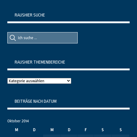
RAUSHIER SUCHE
Suche
Suche
nach::
nach:
RAUSHIER THEMENBEREICHE
Raushier
Themenbereiche
BEITRÄGE NACH DATUM
Oktober 2014
M
D
M
D
F
S
S