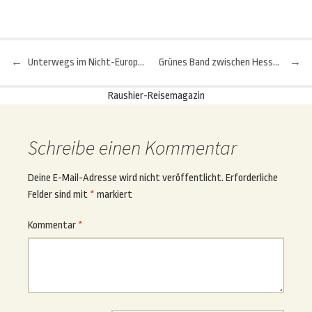
←
Unterwegs im Nicht-Europa: Streifzug durch Vietnam
Grünes Band zwischen Hessen und Thüringen: Erst 25 Jahre?
→
Beitragsnavigation
Raushier-Reisemagazin
Schreibe einen Kommentar
Deine E-Mail-Adresse wird nicht veröffentlicht.
Erforderliche
Felder sind mit
*
markiert
Kommentar
*