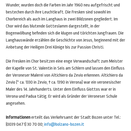
Wunder, wurden doch die Farben im Jahr 1960 neu aufgefrischt und
bestechen durch ihre Leuchtkraft. Die Fresken sind sowohl im
Chorbereich als auch im Langhaus in zwei Bildzonen gegliedert. Im
Chor wird das blutende Gotteslamm dargestellt, in der
Bogenwölbung befinden sich die klugen und törichten Jungfrauen. Die
Langhauswände erzählen die Geschichte von Jesus, beginnend mit der
Anbetung der Heiligen Drei Könige bis zur Passion Christi.
Die Fresken im Chor besitzen eine enge Verwandschaft zum Meister
der Kapelle von St. Valentin in Seis am Schlern und lassen den Einfluss
der Veroneser Malerei von Altichiero da Zevio erkennen. Altichiero da
Zevio (* ca. 1330 in Zevio, † ca. 1390 in Verona) war ein veronesischer
Maler des 14. Jahrhunderts. Unter dem Einfluss Giottos war er in
Verona und Padua tätig. Er wird als Gründer der Veroneser Schule
angesehen.
Informationen
erteilt das Verkehrsamt der Stadt Bozen unter Tel.:
(0039 0471) 30 70 00;
info@bolzano-bozen.it