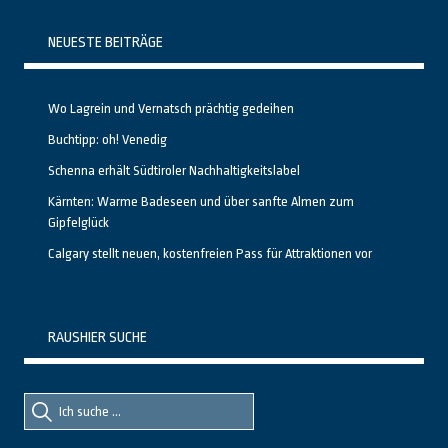
NEUESTE BEITRÄGE
Wo Lagrein und Vernatsch prächtig gedeihen
Buchtipp: oh! Venedig
Schenna erhält Südtiroler Nachhaltigkeitslabel
Kärnten: Warme Badeseen und über sanfte Almen zum
Gipfelglück
Calgary stellt neuen, kostenfreien Pass für Attraktionen vor
RAUSHIER SUCHE
Suche
Suche
nach::
nach: