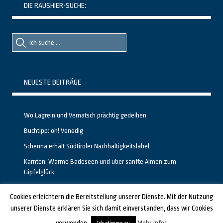
DIE RAUSHIER-SUCHE:
Suche
Suche
nach::
nach:
NEUESTE BEITRÄGE
Wo Lagrein und Vernatsch prächtig gedeihen
Buchtipp: oh! Venedig
Schenna erhält Südtiroler Nachhaltigkeitslabel
Kärnten: Warme Badeseen und über sanfte Almen zum
Gipfelglück
Calgary stellt neuen, kostenfreien Pass für Attraktionen vor
Cookies erleichtern die Bereitstellung unserer Dienste. Mit der Nutzung
unserer Dienste erklären Sie sich damit einverstanden, dass wir Cookies
GESTALTET UND PROGRAMMIERT VON ALBERTO & FRANZ BEI
LUCID.BERLIN