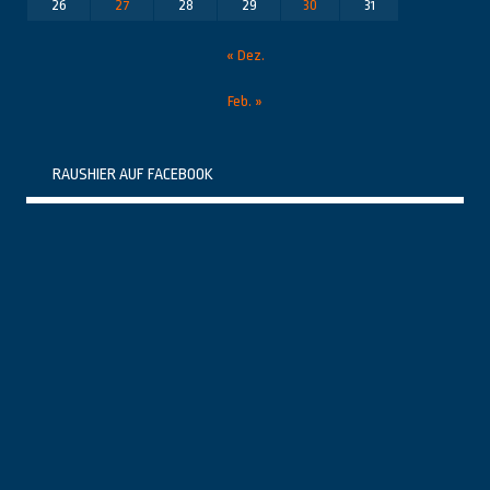
26
27
28
29
30
31
« Dez.
Feb. »
RAUSHIER AUF FACEBOOK