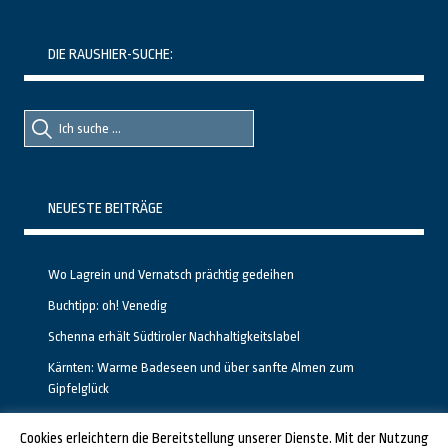
DIE RAUSHIER-SUCHE:
Suche
Suche
nach::
nach:
NEUESTE BEITRÄGE
Wo Lagrein und Vernatsch prächtig gedeihen
Buchtipp: oh! Venedig
Schenna erhält Südtiroler Nachhaltigkeitslabel
Kärnten: Warme Badeseen und über sanfte Almen zum
Gipfelglück
Calgary stellt neuen, kostenfreien Pass für Attraktionen vor
Cookies erleichtern die Bereitstellung unserer Dienste. Mit der Nutzung