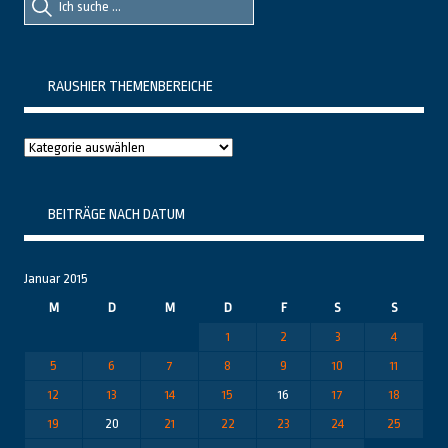
nach::
nach:
RAUSHIER THEMENBEREICHE
Raushier
Themenbereiche
BEITRÄGE NACH DATUM
Januar 2015
M
D
M
D
F
S
S
1
2
3
4
5
6
7
8
9
10
11
12
13
14
15
16
17
18
19
20
21
22
23
24
25