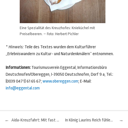
Eine Spezialität des Kreuzhofes: Knieküchel mit
Preiselbeeren. – Foto: Herbert Pichler
* Hinweis:
Teile des Textes wurden dem Kulturführer
„Erlebniswandern zu Kultur- und Naturdenkmälern“ entnommen.
Informationen:
Tourismusverein Eggental, Informationsbüro
Deutschnofen/Obereggen, I-39050 Deutschnofen, Dorf 9 a, Tel.:
(0039 0471) 61 65 67;
www.obereggen.com
; E-Mail:
info@eggental.com
←
Aida-Kreuzfahrt: Mit fast 50.000 PS durch den Persischen Golf
In König Laurins Reich fühlen sich nicht nur Kinder wohl
→
Beitragsnavigation