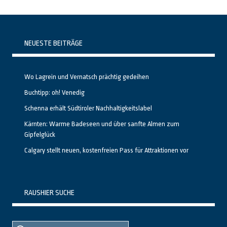
NEUESTE BEITRÄGE
Wo Lagrein und Vernatsch prächtig gedeihen
Buchtipp: oh! Venedig
Schenna erhält Südtiroler Nachhaltigkeitslabel
Kärnten: Warme Badeseen und über sanfte Almen zum
Gipfelglück
Calgary stellt neuen, kostenfreien Pass für Attraktionen vor
RAUSHIER SUCHE
Suche
Suche