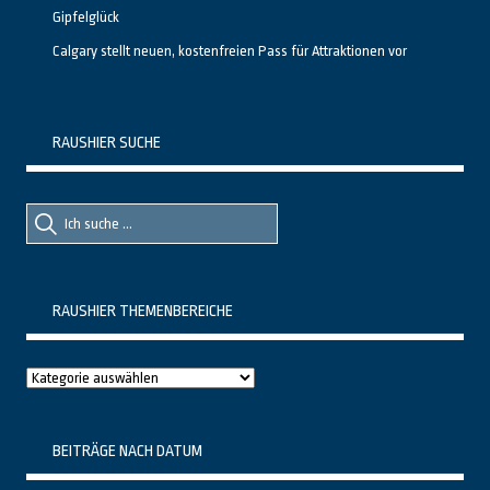
Gipfelglück
Calgary stellt neuen, kostenfreien Pass für Attraktionen vor
RAUSHIER SUCHE
Suche
Suche
nach::
nach:
RAUSHIER THEMENBEREICHE
Raushier
Themenbereiche
BEITRÄGE NACH DATUM