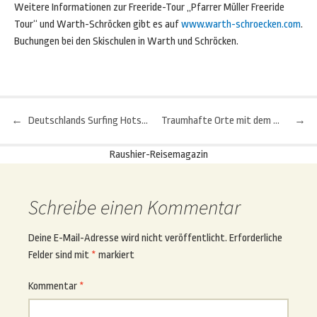
Weitere Informationen zur Freeride-Tour „Pfarrer Müller Freeride
Tour“ und Warth-Schröcken gibt es auf
www.warth-schroecken.com
.
Buchungen bei den Skischulen in Warth und Schröcken.
←
Deutschlands Surfing Hotspot Nr.1: Sankt Peter Ording
Traumhafte Orte mit dem Mietwagen erkunden
→
Beitragsnavigation
Raushier-Reisemagazin
Schreibe einen Kommentar
Deine E-Mail-Adresse wird nicht veröffentlicht.
Erforderliche
Felder sind mit
*
markiert
Kommentar
*