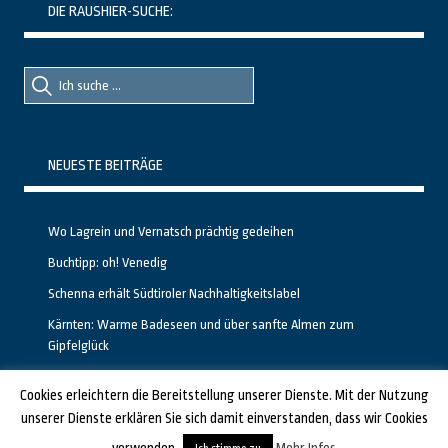
DIE RAUSHIER-SUCHE:
Suche
Suche
nach::
nach:
NEUESTE BEITRÄGE
Wo Lagrein und Vernatsch prächtig gedeihen
Buchtipp: oh! Venedig
Schenna erhält Südtiroler Nachhaltigkeitslabel
Kärnten: Warme Badeseen und über sanfte Almen zum
Gipfelglück
Calgary stellt neuen, kostenfreien Pass für Attraktionen vor
Cookies erleichtern die Bereitstellung unserer Dienste. Mit der Nutzung
unserer Dienste erklären Sie sich damit einverstanden, dass wir Cookies
GESTALTET UND PROGRAMMIERT VON ALBERTO & FRANZ BEI
LUCID.BERLIN