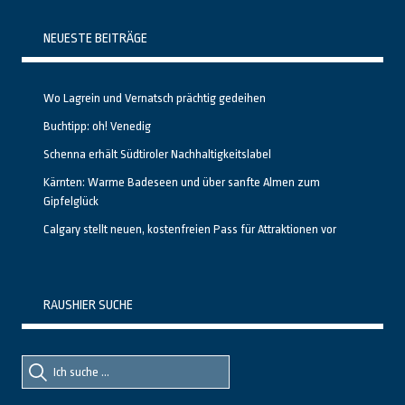
NEUESTE BEITRÄGE
Wo Lagrein und Vernatsch prächtig gedeihen
Buchtipp: oh! Venedig
Schenna erhält Südtiroler Nachhaltigkeitslabel
Kärnten: Warme Badeseen und über sanfte Almen zum
Gipfelglück
Calgary stellt neuen, kostenfreien Pass für Attraktionen vor
RAUSHIER SUCHE
Suche
Suche
nach::
nach: