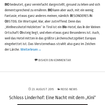
BIO
bedeutet, ganz vereinfacht dargestellt, gesund zu leben und sich
dementsprechend zu ernähren.
BIO
kann aber auch, mit ein wenig
Fantasie, etwas ganz anderes meinen, nämlich:
B
ESONDERES
I
N
O
BSTEIG. Ein Wortspiel, klar, aber zutreffend. Denn das
„Wellnesshotel Holzleiten“ in Tirol ist ein
Bio
-Hotel, das
i
n der kleinen
Ortschaft
O
bsteig liegt, und eben etwas ganz Besonderes ist. Auch,
weil das Hotel mitten in das größte Lärchenschutzgebiet Europas
eingebettet ist. Das Viersternehaus strahlt also ganz im Zeichen
der Lärche.
Weiterlesen
→
BISHER EIN KOMMENTAR
23. AUGUST 2015
REISE-NEWS
Schloss Linderhof: Eine Nacht mit dem „Kini“