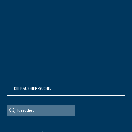
DIE RAUSHIER-SUCHE:
Suche
Suche
nach::
nach: