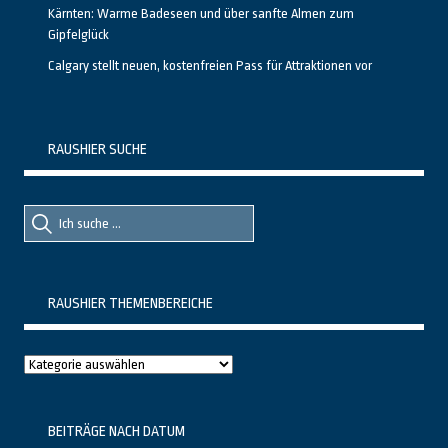
Kärnten: Warme Badeseen und über sanfte Almen zum
Gipfelglück
Calgary stellt neuen, kostenfreien Pass für Attraktionen vor
RAUSHIER SUCHE
Suche
Suche
nach::
nach:
RAUSHIER THEMENBEREICHE
Raushier
Themenbereiche
BEITRÄGE NACH DATUM