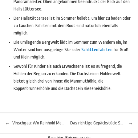
Panoramaleiter. Oben angekommen beeindruckt der Blick auf den
Hallstättersee.
Der Hallstättersee ist im Sommer beliebt, um hier zu baden oder
zu tauchen. Fahrten mit dem Boot sind natürlich ebenfalls
möglich.
Die umliegende Bergwelt lädt im Sommer zum Wandern ein, im
Winter sind hier ausgiebige Ski- oder
Schlittenfahrten
für Groß
und Klein möglich.
Sowohl für Kinder als auch Erwachsene ist es aufregend, die
Höhlen der Region zu erkunden. Die Dachsteiner Höhlenwelt
bietet gleich drei von ihnen: die Mammuthöhle, die
Koppenbrunnerhöhle und die Dachstein Rieseneishöhle.
←
Vinschgau: Wo Reinhold Messner den Sommer verbringt
Das richtige Gepäckstück: So verpackt man richtig
→
Beitragsnavigation
Raushier-Reisemagazin