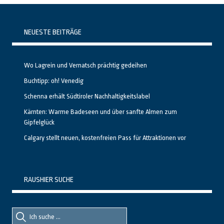
NEUESTE BEITRÄGE
Wo Lagrein und Vernatsch prächtig gedeihen
Buchtipp: oh! Venedig
Schenna erhält Südtiroler Nachhaltigkeitslabel
Kärnten: Warme Badeseen und über sanfte Almen zum
Gipfelglück
Calgary stellt neuen, kostenfreien Pass für Attraktionen vor
RAUSHIER SUCHE
Suche
Suche
nach::
nach: