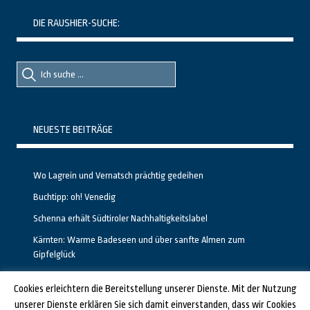
DIE RAUSHIER-SUCHE:
Suche
Suche
nach::
nach:
NEUESTE BEITRÄGE
Wo Lagrein und Vernatsch prächtig gedeihen
Buchtipp: oh! Venedig
Schenna erhält Südtiroler Nachhaltigkeitslabel
Kärnten: Warme Badeseen und über sanfte Almen zum
Gipfelglück
Calgary stellt neuen, kostenfreien Pass für Attraktionen vor
Cookies erleichtern die Bereitstellung unserer Dienste. Mit der Nutzung
unserer Dienste erklären Sie sich damit einverstanden, dass wir Cookies