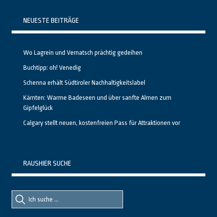
NEUESTE BEITRÄGE
Wo Lagrein und Vernatsch prächtig gedeihen
Buchtipp: oh! Venedig
Schenna erhält Südtiroler Nachhaltigkeitslabel
Kärnten: Warme Badeseen und über sanfte Almen zum
Gipfelglück
Calgary stellt neuen, kostenfreien Pass für Attraktionen vor
RAUSHIER SUCHE
Suche
Suche
nach::
nach: