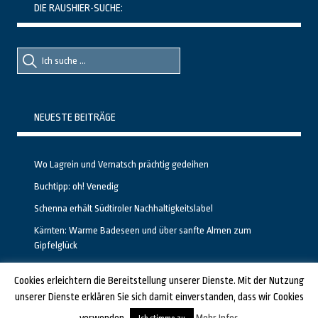
DIE RAUSHIER-SUCHE:
Suche
Suche
nach::
nach:
NEUESTE BEITRÄGE
Wo Lagrein und Vernatsch prächtig gedeihen
Buchtipp: oh! Venedig
Schenna erhält Südtiroler Nachhaltigkeitslabel
Kärnten: Warme Badeseen und über sanfte Almen zum
Gipfelglück
Calgary stellt neuen, kostenfreien Pass für Attraktionen vor
Cookies erleichtern die Bereitstellung unserer Dienste. Mit der Nutzung
unserer Dienste erklären Sie sich damit einverstanden, dass wir Cookies
GESTALTET UND PROGRAMMIERT VON ALBERTO & FRANZ BEI
LUCID.BERLIN