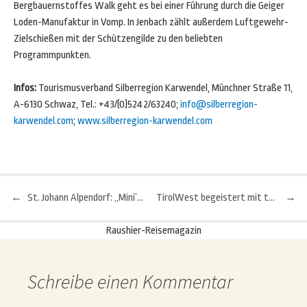
Bergbauernstoffes Walk geht es bei einer Führung durch die Geiger
Loden-Manufaktur in Vomp. In Jenbach zählt außerdem Luftgewehr-
Zielschießen mit der Schützengilde zu den beliebten
Programmpunkten.
Infos:
Tourismusverband Silberregion Karwendel, Münchner Straße 11,
A-6130 Schwaz, Tel.: +43/(0)5242/63240;
info@silberregion-
karwendel.com
;
www.silberregion-karwendel.com
←
St. Johann Alpendorf: „Mini’s Week“ im Januar
TirolWest begeistert mit tollen Gratis-Winterwochen für Kinder
→
Beitragsnavigation
Raushier-Reisemagazin
Schreibe einen Kommentar