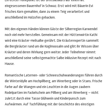
Ein echter Höhepunkt ist der Brotbackkurs auf einem alt
eingesessenen Bauernhof in Schwaz. Erst wird mit Bäuerin Evi
frisches Korn gemahlen, dann zu einem Teig verarbeitet und
anschließend im Holzofen gebacken.
Mit den eigenen Händen können Gäste der Silberregion Karwendel
noch viel mehr herstellen. Gemeinsam mit der Hüttenwirtin Kathi
wird eine Kräuter-Heilsalbe gerührt. Die Kräuterexpertin sammelt
die Bergkräuter rund um die Koglmoosalm und gibt ihr Wissen über
Kräuter und deren Wirkung gern weiter. Jeder Teilnehmer nimmt
anschließend seine selbstgemachte Salbe inklusive Rezept mit nach
Hause.
Romantische Laternen- oder Schneeschuhwanderungen führen durch
die Winteridylle am Hochpillberg, am Weerberg oder in Stans. Frische
Farbe auf die Wangen und ein Leuchten in die Augen zaubern
Rodelpartien im Fackelschein am Pillberg und am Weerberg – nicht
zuletzt durch eine Tasse Glühwein und Kinderpunsch zum
Aufwärmen. Auf Tuchfühlung mit der Geschichte des einstigen