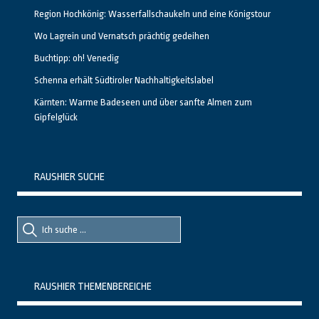
Region Hochkönig: Wasserfallschaukeln und eine Königstour
Wo Lagrein und Vernatsch prächtig gedeihen
Buchtipp: oh! Venedig
Schenna erhält Südtiroler Nachhaltigkeitslabel
Kärnten: Warme Badeseen und über sanfte Almen zum
Gipfelglück
RAUSHIER SUCHE
Suche
Suche
nach::
nach:
RAUSHIER THEMENBEREICHE