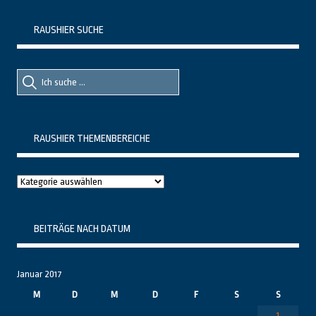
RAUSHIER SUCHE
Suche
Suche
nach::
nach:
RAUSHIER THEMENBEREICHE
Raushier
Themenbereiche
BEITRÄGE NACH DATUM
Januar 2017
M
D
M
D
F
S
S
1