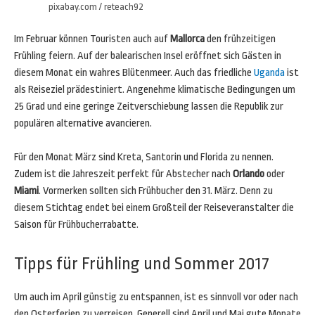
pixabay.com / reteach92
Im Februar können Touristen auch auf
Mallorca
den frühzeitigen
Frühling feiern. Auf der balearischen Insel eröffnet sich Gästen in
diesem Monat ein wahres Blütenmeer. Auch das friedliche
Uganda
ist
als Reiseziel prädestiniert. Angenehme klimatische Bedingungen um
25 Grad und eine geringe Zeitverschiebung lassen die Republik zur
populären alternative avancieren.
Für den Monat März sind Kreta, Santorin und Florida zu nennen.
Zudem ist die Jahreszeit perfekt für Abstecher nach
Orlando
oder
Miami
. Vormerken sollten sich Frühbucher den 31. März. Denn zu
diesem Stichtag endet bei einem Großteil der Reiseveranstalter die
Saison für Frühbucherrabatte.
Tipps für Frühling und Sommer 2017
Um auch im April günstig zu entspannen, ist es sinnvoll vor oder nach
den Osterferien zu verreisen. Generell sind April und Mai gute Monate