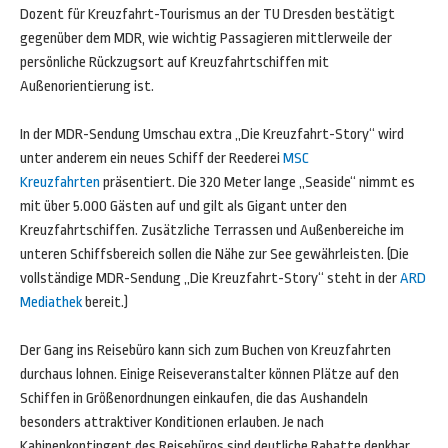
Dozent für Kreuzfahrt-Tourismus an der TU Dresden bestätigt
gegenüber dem MDR, wie wichtig Passagieren mittlerweile der
persönliche Rückzugsort auf Kreuzfahrtschiffen mit
Außenorientierung ist.
In der MDR-Sendung Umschau extra „Die Kreuzfahrt-Story“ wird
unter anderem ein neues Schiff der Reederei
MSC
Kreuzfahrten
präsentiert. Die 320 Meter lange „Seaside“ nimmt es
mit über 5.000 Gästen auf und gilt als Gigant unter den
Kreuzfahrtschiffen. Zusätzliche Terrassen und Außenbereiche im
unteren Schiffsbereich sollen die Nähe zur See gewährleisten. (Die
vollständige MDR-Sendung „Die Kreuzfahrt-Story“ steht in der
ARD
Mediathek
bereit.)
Der Gang ins Reisebüro kann sich zum Buchen von Kreuzfahrten
durchaus lohnen. Einige Reiseveranstalter können Plätze auf den
Schiffen in Größenordnungen einkaufen, die das Aushandeln
besonders attraktiver Konditionen erlauben. Je nach
Kabinenkontingent des Reisebüros sind deutliche Rabatte denkbar.