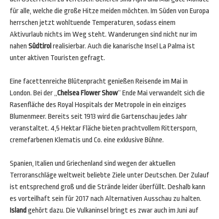
für alle, welche die große Hitze meiden möchten. Im Süden von Europa
herrschen jetzt wohltuende Temperaturen, sodass einem
Aktivurlaub nichts im Weg steht. Wanderungen sind nicht nur im
nahen
Südtirol
realisierbar. Auch die kanarische Insel La Palma ist
unter aktiven Touristen gefragt.
Eine facettenreiche Blütenpracht genießen Reisende im Mai in
London. Bei der „
Chelsea Flower Show
“ Ende Mai verwandelt sich die
Rasenfläche des Royal Hospitals der Metropole in ein einziges
Blumenmeer. Bereits seit 1913 wird die Gartenschau jedes Jahr
veranstaltet. 4,5 Hektar Fläche bieten prachtvollem Rittersporn,
cremefarbenen Klematis und Co. eine exklusive Bühne.
Spanien, Italien und Griechenland sind wegen der aktuellen
Terroranschläge weltweit beliebte Ziele unter Deutschen. Der Zulauf
ist entsprechend groß und die Strände leider überfüllt. Deshalb kann
es vorteilhaft sein für 2017 nach Alternativen Ausschau zu halten.
Island
gehört dazu. Die Vulkaninsel bringt es zwar auch im Juni auf