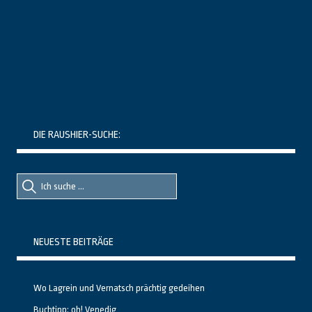
DIE RAUSHIER-SUCHE:
Suche
Suche
nach::
nach:
NEUESTE BEITRÄGE
Wo Lagrein und Vernatsch prächtig gedeihen
Buchtipp: oh! Venedig