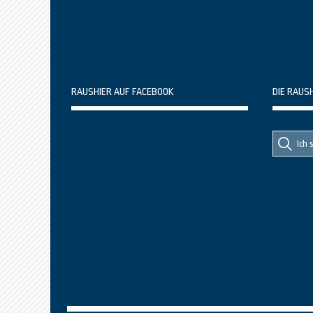
RAUSHIER AUF FACEBOOK
DIE RAUS
Suche
Suche
nach::
nach: