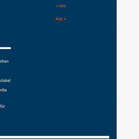
« Juni
Aug. »
eihen
tslabel
nfte
für