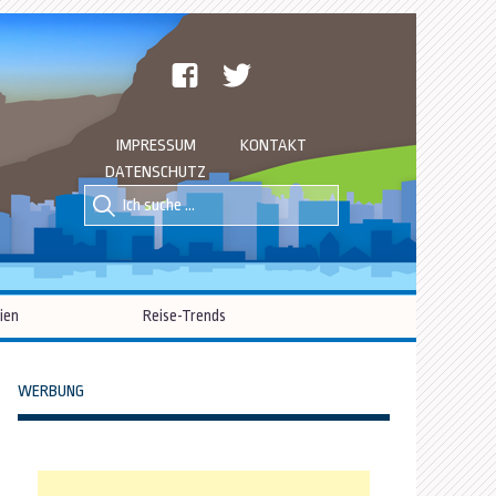
facebook
twitter
IMPRESSUM
KONTAKT
DATENSCHUTZ
Suche
Suche
nach::
nach:
ien
Reise-Trends
WERBUNG