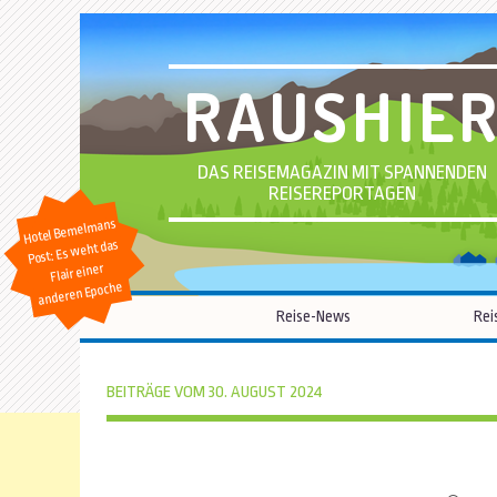
RAUSHIE
DAS REISEMAGAZIN MIT SPANNENDEN
REISEREPORTAGEN
Hotel Bemelmans
Post: Es weht das
Flair einer
anderen Epoche
Reise-News
Rei
BEITRÄGE VOM 30. AUGUST 2024