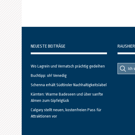
NEUESTE BEITRÄGE
RAUSHIER
Suche
Suche
Wo Lagrein und Vernatsch prächtig gedeihen
nach::
nach:
Buchtipp: oh! Venedig
Schenna erhält Südtiroler Nachhaltigkeitslabel
Kärnten: Warme Badeseen und über sanfte
Almen zum Gipfelglück
Calgary stellt neuen, kostenfreien Pass für
Attraktionen vor