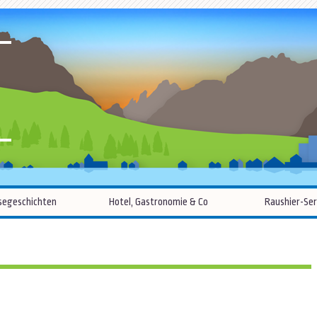
R
Zum
segeschichten
Hotel, Gastronomie & Co
Raushier-Ser
Inhalt
springen