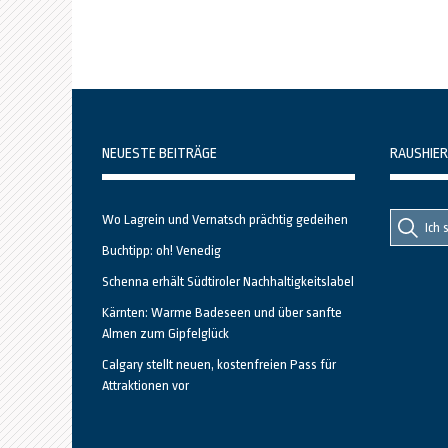
NEUESTE BEITRÄGE
RAUSHIER
Suche
Suche
Wo Lagrein und Vernatsch prächtig gedeihen
nach::
nach:
Buchtipp: oh! Venedig
Schenna erhält Südtiroler Nachhaltigkeitslabel
Kärnten: Warme Badeseen und über sanfte
Almen zum Gipfelglück
Calgary stellt neuen, kostenfreien Pass für
Attraktionen vor