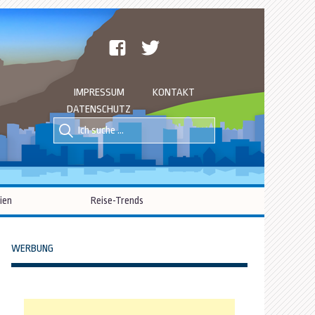
facebook
twitter
IMPRESSUM
KONTAKT
DATENSCHUTZ
Suche
Suche
nach::
nach:
ien
Reise-Trends
WERBUNG