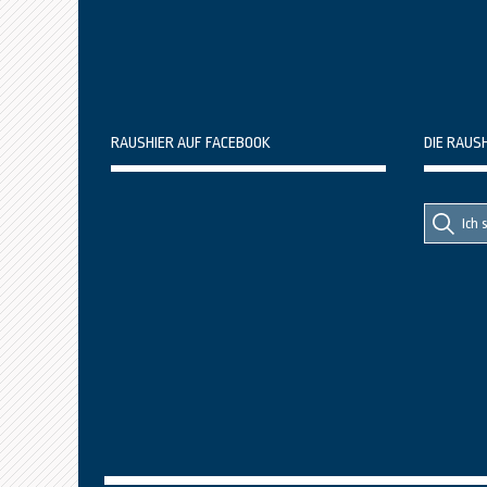
RAUSHIER AUF FACEBOOK
DIE RAUS
Suche
Suche
nach::
nach: