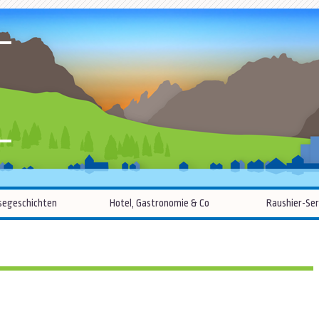
R
Zum
segeschichten
Hotel, Gastronomie & Co
Raushier-Ser
Inhalt
springen