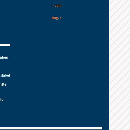
« Juni
Aug. »
eihen
tslabel
nfte
für