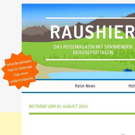
RAUSHIE
DAS REISEMAGAZIN MIT SPANNENDEN
REISEREPORTAGEN
Hotel Bemelmans
Post: Es weht das
Flair einer
anderen Epoche
Reise-News
Rei
BEITRÄGE VOM 30. AUGUST 2024