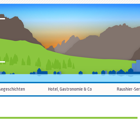
R
Zum
segeschichten
Hotel, Gastronomie & Co
Raushier-Ser
Inhalt
springen