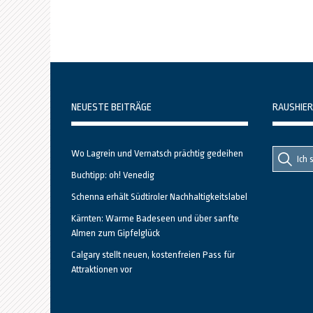
NEUESTE BEITRÄGE
RAUSHIER
Suche
Suche
Wo Lagrein und Vernatsch prächtig gedeihen
nach::
nach:
Buchtipp: oh! Venedig
Schenna erhält Südtiroler Nachhaltigkeitslabel
Kärnten: Warme Badeseen und über sanfte
Almen zum Gipfelglück
Calgary stellt neuen, kostenfreien Pass für
Attraktionen vor