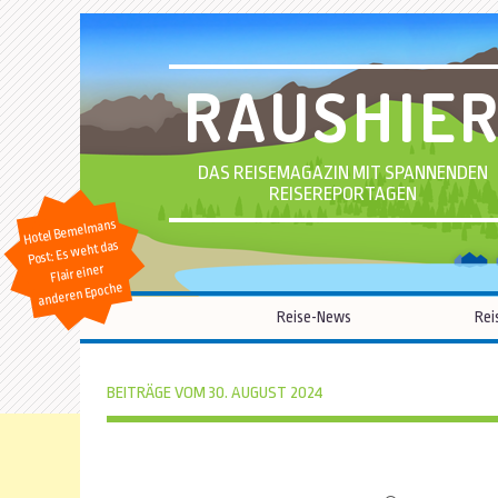
RAUSHIE
DAS REISEMAGAZIN MIT SPANNENDEN
REISEREPORTAGEN
Hotel Bemelmans
Post: Es weht das
Flair einer
anderen Epoche
Reise-News
Rei
BEITRÄGE VOM 30. AUGUST 2024