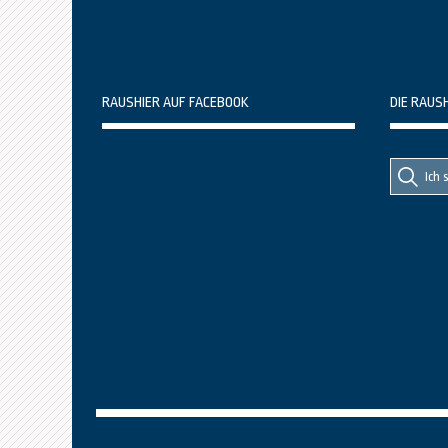
RAUSHIER AUF FACEBOOK
DIE RAUS
Suche
Suche
nach::
nach: