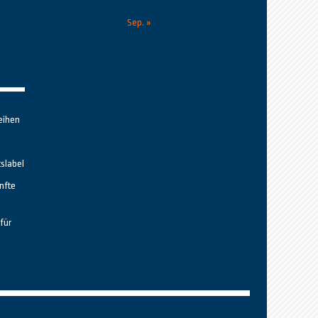
Sep. »
eihen
tslabel
nfte
für