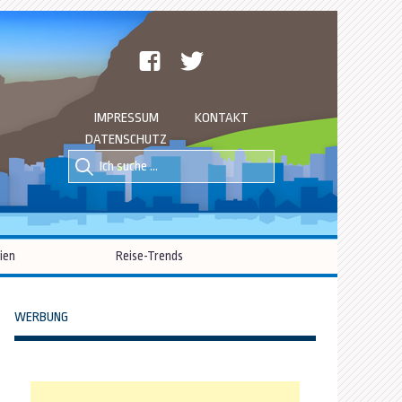
facebook
twitter
IMPRESSUM
KONTAKT
DATENSCHUTZ
Suche
Suche
nach::
nach:
ien
Reise-Trends
WERBUNG